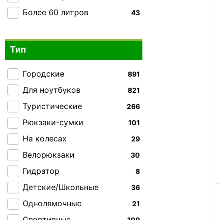
Более 60 литров
43
Тип
Городские
891
Для ноутбуков
821
Туристические
266
Рюкзаки-сумки
101
На колесах
29
Велорюкзаки
30
Гидратор
8
Детские/Школьные
36
Однолямочные
21
Спортивные
109