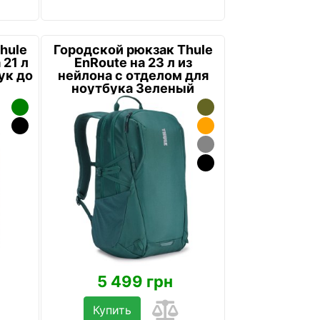
hule
Городской рюкзак Thule
 21 л
EnRoute на 23 л из
ук до
нейлона с отделом для
ноутбука Зеленый
5 499 грн
Купить