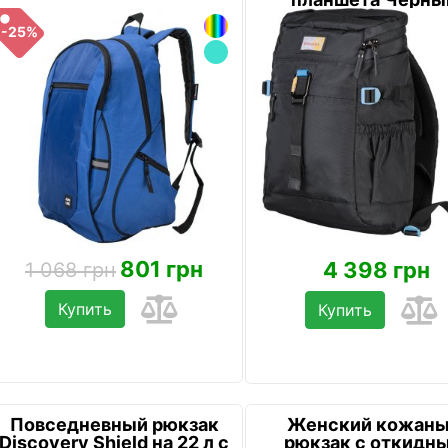
-25%
801 грн
4 398 грн
1 068 грн
Купить
Купить
Повседневный рюкзак
Женский кожан
Discovery Shield на 22 л с
рюкзак с откидн