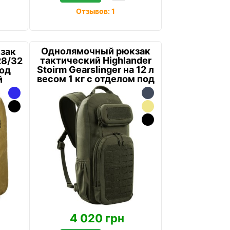
Отзывов: 1
Однолямочный рюкзак
зак
тактический Highlander
28/32
Stoirm Gearslinger на 12 л
под
весом 1 кг с отделом под
й
ноутб...
4 020 грн