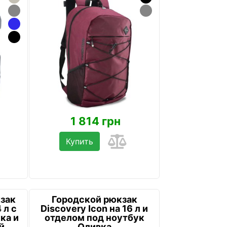
1 814 грн
Купить
зак
Городской рюкзак
 л с
Discovery Icon на 16 л и
ка и
отделом под ноутбук
й
Оливка