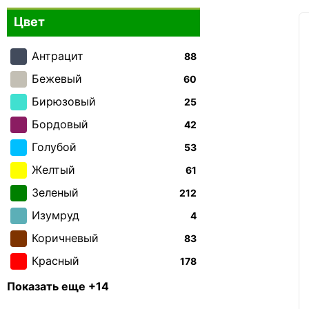
Delsey
6
Цвет
Discovery
6
Echolac
Антрацит
88
3
Ennio Perucci
Бежевый
60
1
Everki
Бирюзовый
25
13
Gabol
Бордовый
30
42
Lenovo
Голубой
53
3
Lexon
Желтый
61
3
Semi Line
Зеленый
212
18
Sumdex
Изумруд
17
4
Swissbrand
Коричневый
83
21
Tiding Bag
Красный
178
20
Vango
Лайм
20
3
Показать еще +14
Vanguard
Оливковый
47
1