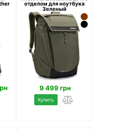
ther
отделом для ноутбука
Зеленый
грн
9 499 грн
Купить