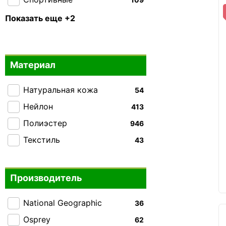
Тактические
69
Показать еще +2
Складные
13
Материал
Натуральная кожа
54
Нейлон
413
Полиэстер
946
Текстиль
43
Производитель
National Geographic
36
Osprey
62