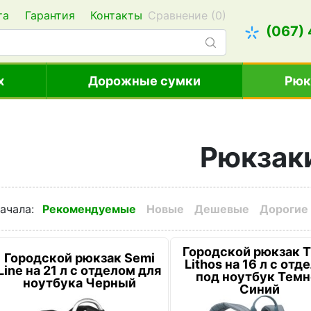
та
Гарантия
Контакты
Сравнение (
0
)
(067)
х
Дорожные сумки
Рюк
Рюкзак
ачала
:
Рекомендуемые
Новые
Дешевые
Дорогие
Городской рюкзак T
Городской рюкзак Semi
Lithos на 16 л с отд
Line на 21 л с отделом для
под ноутбук Темн
ноутбука Черный
Синий