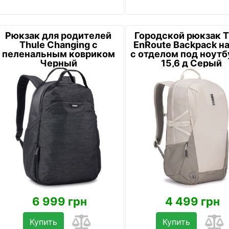
Рюкзак для родителей
Городской рюкзак T
Thule Changing с
EnRoute Backpack на
пеленальным ковриком
с отделом под ноутб
Черный
15,6 д Серый
6 999 грн
4 499 грн
Купить
Купить