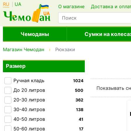
RU
UA
О магазине
Доставка и опла
Чемоданы
Сумки на колеса
Магазин Чемодан
Рюкзаки
Размер
Ручная кладь
1024
Показывать сн
До 20 литров
500
20-30 литров
362
30-40 литров
138
40-50 литров
41
50-60 литров
17