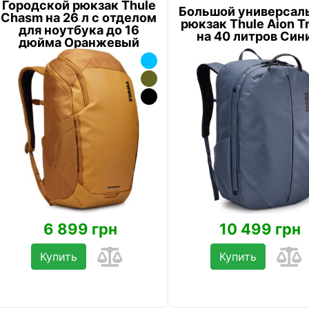
Городской рюкзак Thule
Большой универсал
Chasm на 26 л с отделом
рюкзак Thule Aion T
для ноутбука до 16
на 40 литров Син
дюйма Оранжевый
6 899 грн
10 499 грн
Купить
Купить