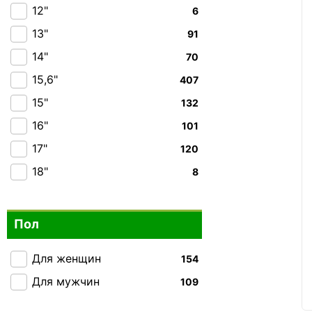
Hedgren
67
12"
6
Wenger
45
13"
91
High Peak
16
14"
70
Lojel
11
15,6"
407
Epic
2
15"
132
Jump
3
16"
101
Members
2
17"
120
2E Bags&Cases
9
18"
8
2Е
6
Acer
5
Пол
Bagland
13
Caribee
92
Для женщин
154
Carlton
10
Для мужчин
109
CRUMPLER
11