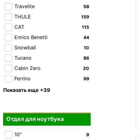
Travelite
58
THULE
159
CAT
115
Enrico Benetti
44
Snowball
10
Tucano
86
Cabin Zero
20
Ferrino
99
Highlander
93
Показать еще +39
Granite Gear
37
Piquadro
43
Отдел для ноутбука
Roncato
66
Victorinox
21
10"
9