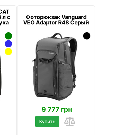
CAT
 л с
Фоторюкзак Vanguard
ука
VEO Adaptor R48 Серый
9 777 грн
Купить