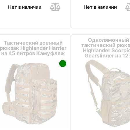
Нет в наличии
Нет в наличии
Однолямочный
Тактический военный
тактический рюкз
рюкзак Highlander Harrier
Highlander Scorpi
на 45 литров Камуфляж
Gearslinger на 12
Камуфляж