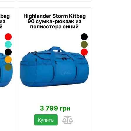
tbag
Highlander Storm Kitbag
из
90 сумка-рюкзак из
й
полиэстера синий
3 799 грн
Купить