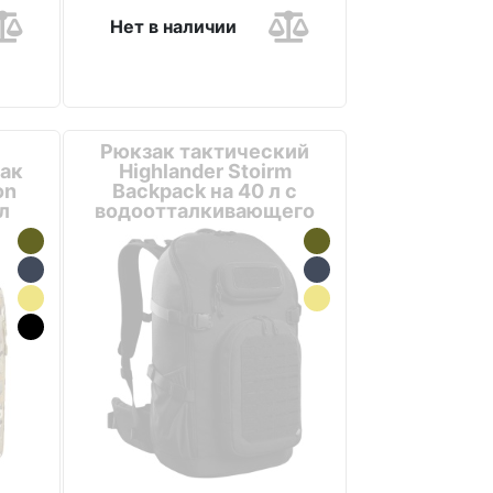
Нет в наличии
Рюкзак тактический
ак
Highlander Stoirm
on
Backpack на 40 л с
 л
водоотталкивающего
материала и отделением
по...