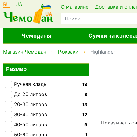
RU
UA
О магазине
Доставка и опла
Чемоданы
Сумки на колеса
Магазин Чемодан
Рюкзаки
Highlander
Размер
Ручная кладь
19
До 20 литров
9
20-30 литров
13
30-40 литров
12
Показывать сн
40-50 литров
9
50-60 литров
1