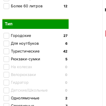
Более 60 литров
12
Тип
Городские
27
Для ноутбуков
6
Туристические
42
Рюкзаки-сумки
5
На колесах
0
Велорюкзаки
0
Гидратор
0
Детские/Школьные
0
Однолямочные
2
Спортивные
7