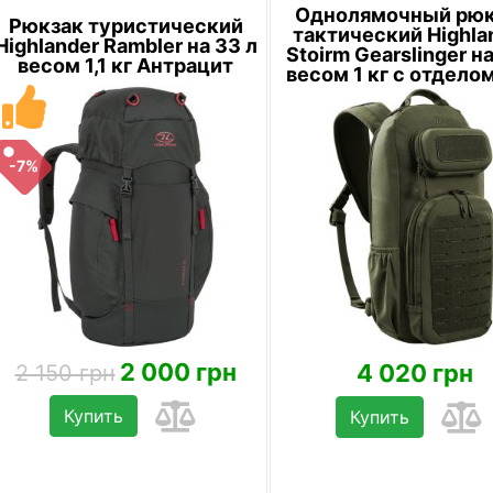
Однолямочный рюк
Рюкзак туристический
тактический Highla
Highlander Rambler на 33 л
Stoirm Gearslinger на
весом 1,1 кг Антрацит
весом 1 кг с отдело
ноутб...
-7%
2 000 грн
4 020 грн
2 150 грн
Купить
Купить