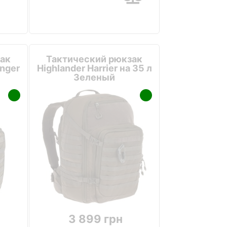
ак
Тактический рюкзак
anger
Highlander Harrier на 35 л
й
Зеленый
3 899 грн