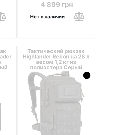
4 899 грн
Нет в наличии
ак
Тактический рюкзак
oader
Highlander Recon на 28 л
л
весом 1,2 кг из
ный
полиэстера Серый