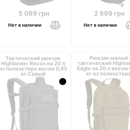
5 099 грн
2 899 грн
Нет в наличии
Нет в наличии
Рюкзак малый
Тактический рюкзак
тактический Highla
Highlander Recon на 20 л
Eagle на 20 л весом 
из полиэстера весом 0,95
кг из полиэстер
кг Серый
Оливковый