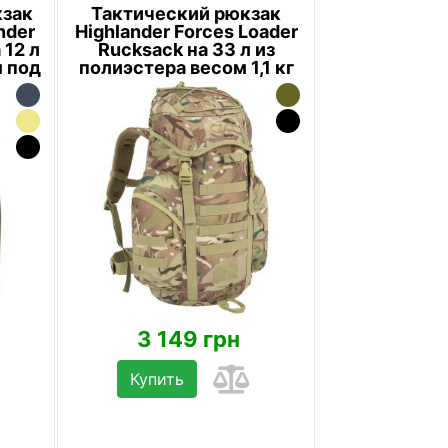
зак
Тактический рюкзак
nder
Highlander Forces Loader
 12 л
Rucksack на 33 л из
м под
полиэстера весом 1,1 кг
Хаки
3 149 грн
Купить