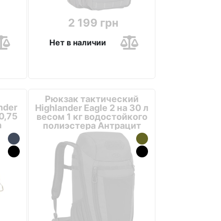
2 199 грн
Нет в наличии
Рюкзак тактический
nder
Highlander Eagle 2 на 30 л
0,75
весом 1 кг водостойкого
а
полиэстера Антрацит