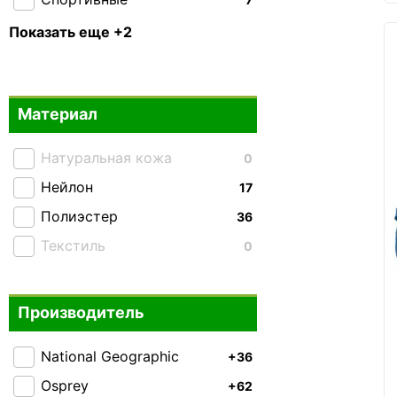
Тактические
27
Показать еще +2
Складные
0
Материал
Натуральная кожа
0
Нейлон
17
Полиэстер
36
Текстиль
0
Производитель
National Geographic
+36
Osprey
+62