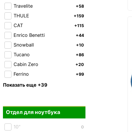
Travelite
+58
THULE
+159
CAT
+115
Enrico Benetti
+44
Snowball
+10
Tucano
+86
Cabin Zero
+20
Ferrino
+99
Highlander
93
Показать еще +39
Granite Gear
+37
Piquadro
+43
Отдел для ноутбука
Roncato
+66
Victorinox
+21
10"
0