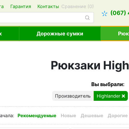
та
Гарантия
Контакты
Сравнение (
0
)
(067)
х
Дорожные сумки
Рюк
Рюкзаки High
Вы выбрали:
Производитель
Highlander
ачала
:
Рекомендуемые
Новые
Дешевые
Дорогие