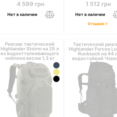
4 599 грн
1 512 грн
Нет в наличии
Нет в наличии
Отзывов: 1
Рюкзак тактический
Тактический рюкз
Highlander Stoirm на 25 л
Highlander Forces L
из водоотталкивающего
Rucksack на 44 
нейлона весом 1,3 кг
водостойкий Чер
Оливковый