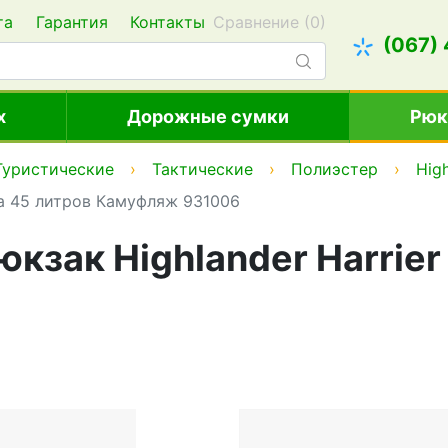
та
Гарантия
Контакты
Сравнение (
0
)
(067)
х
Дорожные сумки
Рюк
Туристические
Тактические
Полиэстер
Hig
на 45 литров Камуфляж 931006
кзак Highlander Harrier