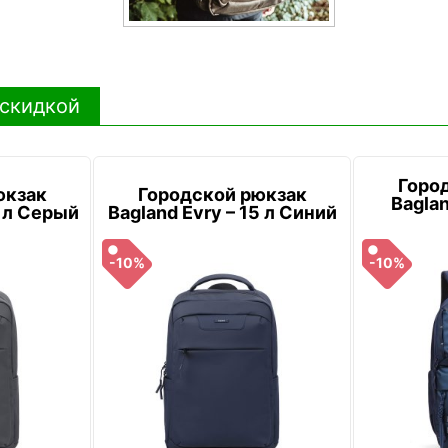
 скидкой
Горо
юкзак
Городской рюкзак
Baglan
5 л Серый
Bagland Evry – 15 л Синий
-10%
-10%