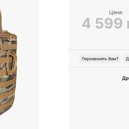
Цена:
4 599 
Перезвонить Вам?
Д
Др