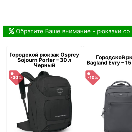
Обратите Ваше внимание - рюкзаки со
Городской рюкзак Osprey
Городской р
Sojourn Porter – 30 л
Bagland Evry – 1
Черный
-30%
-10%