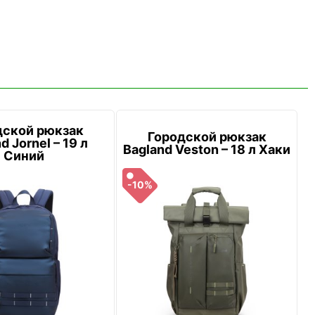
дской рюкзак
Городской рюкзак
d Jornel – 19 л
Bagland Veston – 18 л Хаки
Синий
-10%