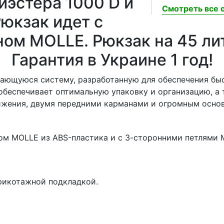
иэстера 1000 D и
Смотреть все о
юкзак идет с
ом MOLLE. Рюкзак на 45 лит
Гарантия в Украине 1 год!
вающуюся систему, разработанную для обеспечения бы
беспечивает оптимальную упаковку и организацию, а 
вижения, двумя передними карманами и огромным осно
м MOLLE из ABS-пластика и с 3-сторонними петлями M
рикотажной подкладкой.