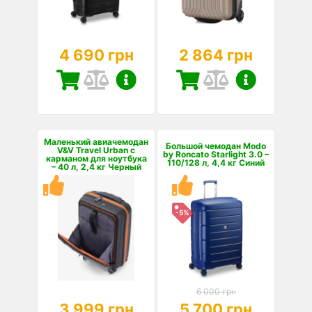
4 690 грн
2 864 грн
Маленький авиачемодан
Большой чемодан Modo
V&V Travel Urban с
by Roncato Starlight 3.0 –
карманом для ноутбука
110/128 л, 4,4 кг Синий
– 40 л, 2,4 кг Черный
-5%
6 000 грн
3 999 грн
5 700 грн