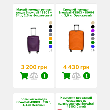
Малый чемодан ручная
Средний чемодан
кладь Snowball 43803 –
Snowball 43803 – 80/94
34 л, 2,5 кг Фиолетовый
л, 3,9 кг Оранжевый
+2
+2
3 200 грн
4 430 грн
Комплект дорожный
Большой чемодан
чемоданов из
Snowball 43803 – 116 л,
полипропилена Snowball
4,4 кг Зеленый
49103 Синий