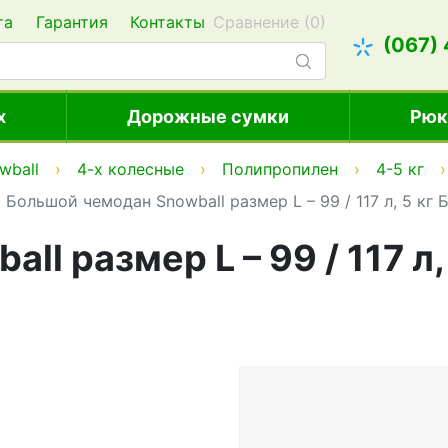
та
Гарантия
Контакты
Сравнение (
0
)
(067)
х
Дорожные сумки
Рюк
wball
4-х колесные
Полипропилен
4-5 кг
Большой чемодан Snowball размер L – 99 / 117 л, 5 кг
l размер L – 99 / 117 л