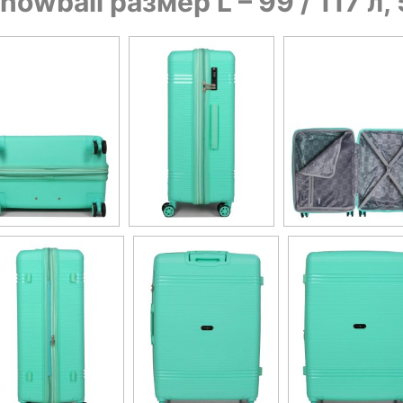
owball размер L – 99 / 117 л