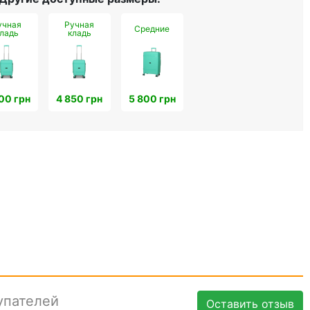
учная
Ручная
Средние
ладь
кладь
00 грн
4 850 грн
5 800 грн
упателей
Оставить отзыв