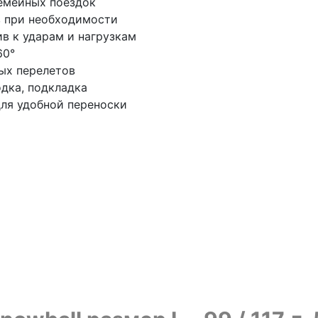
семейных поездок
в при необходимости
в к ударам и нагрузкам
60°
ых перелетов
одка, подкладка
для удобной переноски