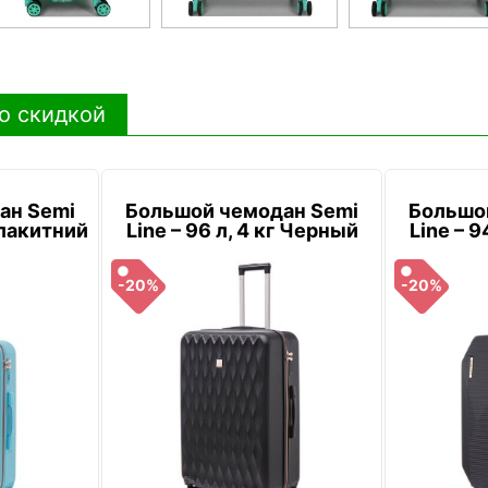
о скидкой
ан Semi
Большой чемодан Semi
Большо
 Блакитний
Line – 96 л, 4 кг Черный
Line – 9
-20%
-20%