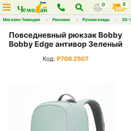
0
0
Магазин Чемодан
Рюкзаки
Ручная кладь
20-
Повседневный рюкзак Bobby
Bobby Edge антивор Зеленый
Код:
P706.2507