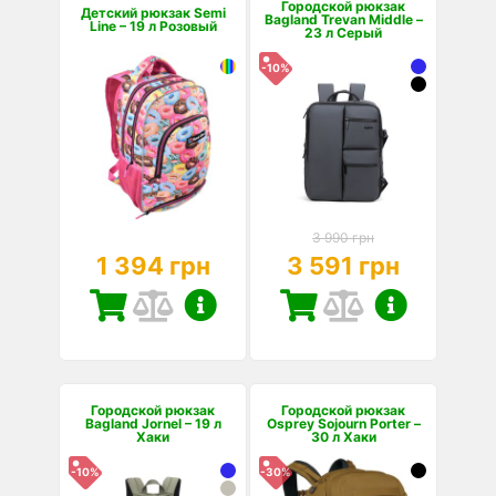
Городской рюкзак
Детский рюкзак Semi
Bagland Trevan Middle –
Line – 19 л Розовый
23 л Серый
-10%
3 990 грн
1 394 грн
3 591 грн
Городской рюкзак
Городской рюкзак
Bagland Jornel – 19 л
Osprey Sojourn Porter –
Хаки
30 л Хаки
-10%
-30%