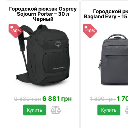
Городской рюкзак Osprey
Городской р
Sojourn Porter – 30 л
Bagland Evry – 1
Черный
-30%
-10%
6 881 грн
1 7
9 830 грн
1 890 грн
Купить
Купить