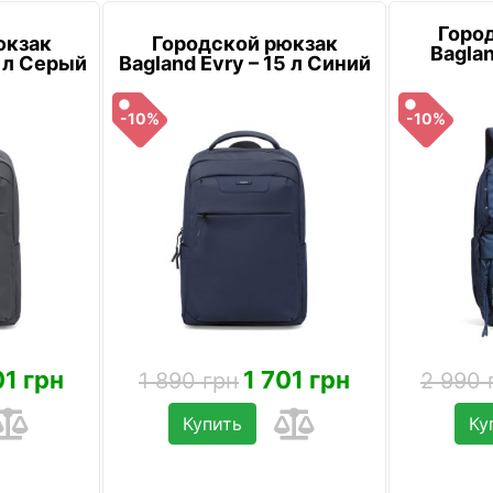
Горо
юкзак
Городской рюкзак
Baglan
5 л Серый
Bagland Evry – 15 л Синий
-10%
-10%
01 грн
1 701 грн
1 890 грн
2 990 
Купить
Ку