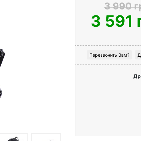
3 990 г
3 591 
Перезвонить Вам?
Д
Др