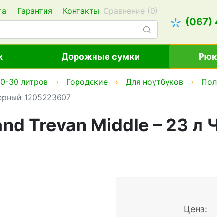
та
Гарантия
Контакты
Сравнение (
0
)
(067)
х
Дорожные сумки
Рюк
0-30 литров
Городские
Для ноутбуков
Пол
Черный 1205223607
nd Trevan Middle – 23 л
Цена: