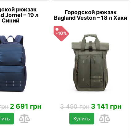
дской рюкзак
Городской рюкзак
d Jornel – 19 л
Bagland Veston – 18 л Хаки
Синий
-10%
2 691 грн
3 141 грн
грн
3 490 грн
пить
Купить