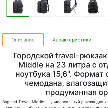
Описание
Характеристики
Городской travel-рюкзак
Middle на 23 литра с о
ноутбука 15,6". Формат 
чемодана, влагозащи
продуманная ор
Bagland Trevan Middle — универсальный рюкзак для 
позволяет удобно разместить одежду, технику, доку