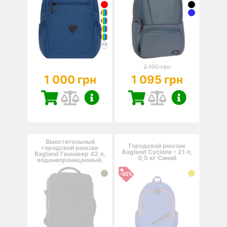
+2
2 190 грн
1 000 грн
1 095 грн
Вместительный
Городской рюкзак
городской рюкзак
Bagland Cyclone – 21 л,
Bagland Ганновер 42 л,
0,5 кг Синий
водонепроницаемый,
Черный
-55%