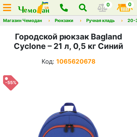
0
0
Магазин Чемодан
Рюкзаки
Ручная кладь
20-
Городской рюкзак Bagland
Cyclone – 21 л, 0,5 кг Синий
Код:
1065620678
-55%