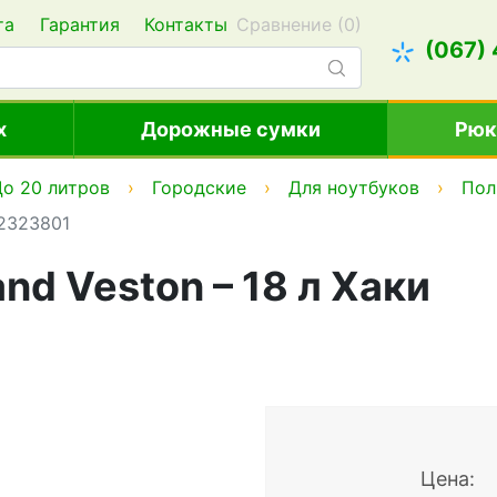
та
Гарантия
Контакты
Сравнение (
0
)
(067)
х
Дорожные сумки
Рюк
о 20 литров
Городские
Для ноутбуков
Пол
02323801
nd Veston – 18 л Хаки
Цена: