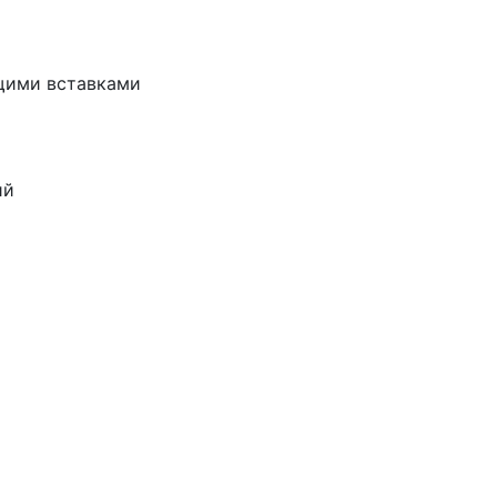
щими вставками
ий