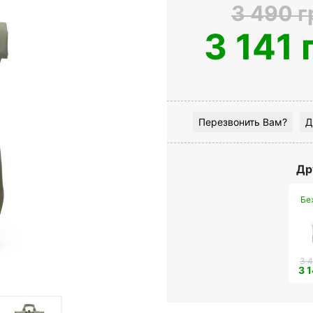
3 490 г
3 141 
Перезвонить Вам?
Д
Др
Бе
3 4
3 1