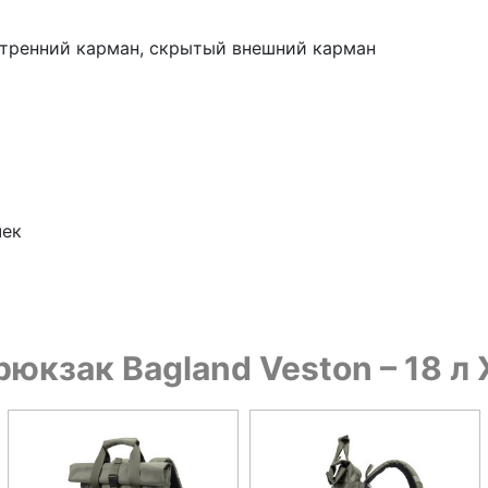
нутренний карман, скрытый внешний карман
чек
рюкзак Bagland Veston – 18 л