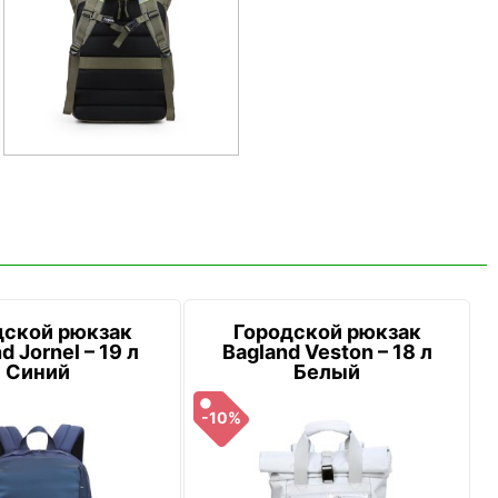
дской рюкзак
Городской рюкзак
d Jornel – 19 л
Bagland Veston – 18 л
Синий
Белый
-10%