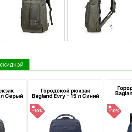
 скидкой
Горо
юкзак
Городской рюкзак
Baglan
5 л Серый
Bagland Evry – 15 л Синий
-10%
-10%