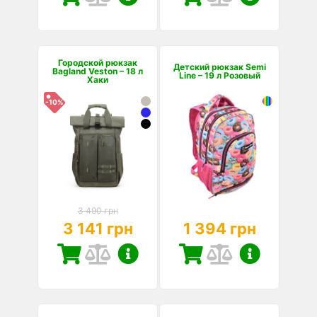
Городской рюкзак
Детский рюкзак Semi
Bagland Veston – 18 л
Line – 19 л Розовый
Хаки
-10%
3 490 грн
3 141 грн
1 394 грн