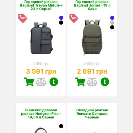
Городской рюкзак
Городской рюкзак
Bagland Trevan Middle –
Bagland Jornel – 19 л
23 л Серый
Хаки
-10%
-10%
3 990 грн
2 990 грн
3 591 грн
2 691 грн
Женский деловой
Складной рюкзак
рюкзак Hedgren Fika –
Roncato Compact
19,34 л Серый
Черный