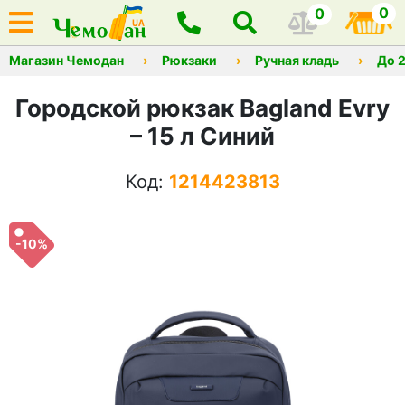
0
0
Магазин Чемодан
Рюкзаки
Ручная кладь
До 
Городской рюкзак Bagland Evry
– 15 л Синий
Код:
1214423813
-10%