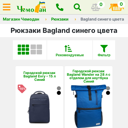
0
0
Магазин Чемодан
Рюкзаки
Bagland синего цвета
Рюкзаки Bagland синего цвета
Рекомендуемые
Фильтр
Городской рюкзак
Городской рюкзак
Bagland Wander на 28 л с
Bagland Evry – 15 л
отделом для ноутбука
Синий
Синий
-10%