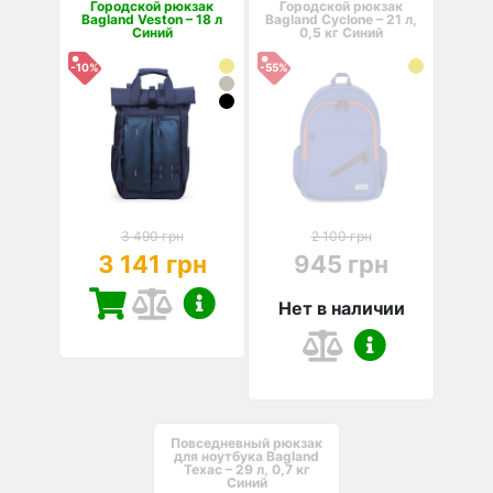
Городской рюкзак
Городской рюкзак
Bagland Veston – 18 л
Bagland Cyclone – 21 л,
Синий
0,5 кг Синий
-10%
-55%
3 490 грн
2 100 грн
3 141 грн
945 грн
Нет в наличии
Повседневный рюкзак
для ноутбука Bagland
Техас – 29 л, 0,7 кг
Синий