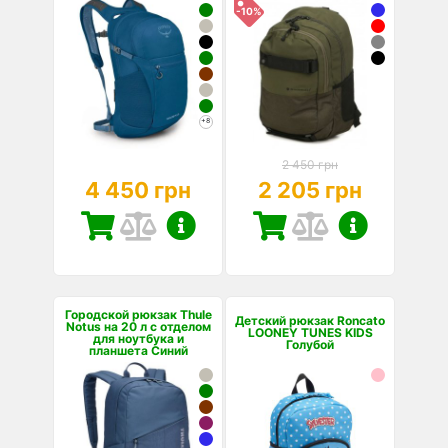
-10%
+8
2 450 грн
4 450 грн
2 205 грн
Городской рюкзак Thule
Детский рюкзак Roncato
Notus на 20 л с отделом
LOONEY TUNES KIDS
для ноутбука и
Голубой
планшета Синий