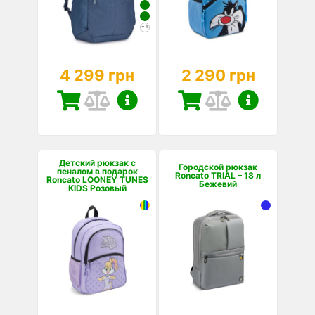
+4
4 299 грн
2 290 грн
Детский рюкзак с
Городской рюкзак
пеналом в подарок
Roncato TRIAL – 18 л
Roncato LOONEY TUNES
Бежевий
KIDS Розовый