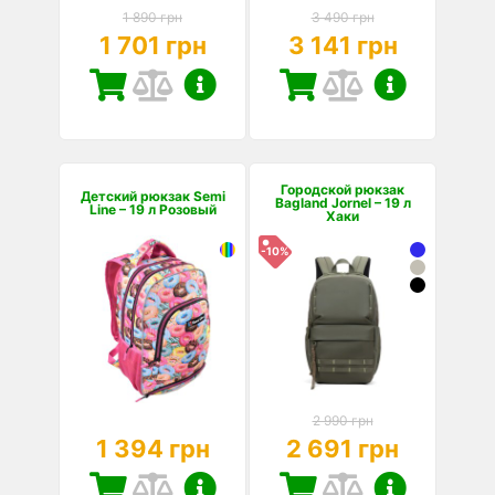
1 890 грн
3 490 грн
1 701 грн
3 141 грн
Городской рюкзак
Детский рюкзак Semi
Bagland Jornel – 19 л
Line – 19 л Розовый
Хаки
-10%
2 990 грн
1 394 грн
2 691 грн