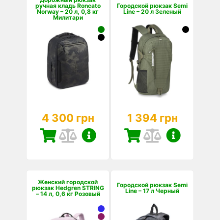
ручная кладь Roncato
Городской рюкзак Semi
Norway – 20 л, 0,8 кг
Line – 20 л Зеленый
Милитари
4 300 грн
1 394 грн
Женский городской
Городской рюкзак Semi
рюкзак Hedgren STRING
Line – 17 л Черный
– 14 л, 0,6 кг Розовый