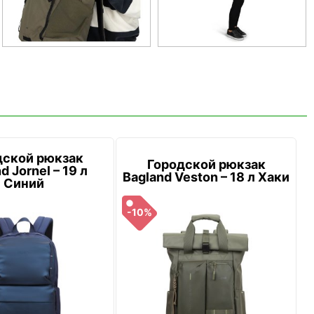
дской рюкзак
Городской рюкзак
d Jornel – 19 л
Bagland Veston – 18 л Хаки
Синий
-10%