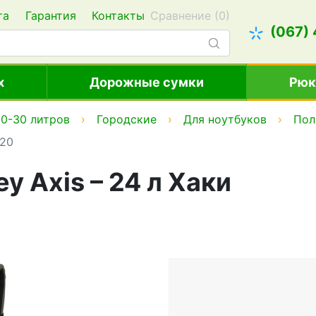
та
Гарантия
Контакты
Сравнение (
0
)
(067)
х
Дорожные сумки
Рюк
0-30 литров
Городские
Для ноутбуков
Пол
320
y Axis – 24 л Хаки