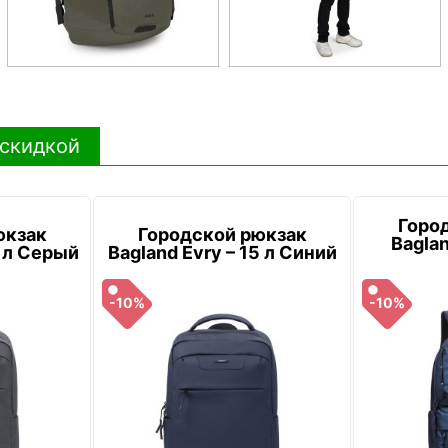
 скидкой
Горо
юкзак
Городской рюкзак
Baglan
5 л Серый
Bagland Evry – 15 л Синий
-10%
-10%