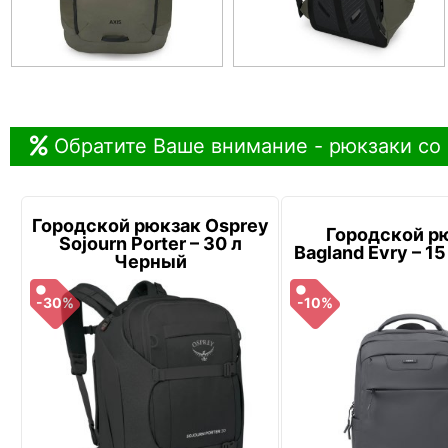
Обратите Ваше внимание - рюкзаки со
Городской рюкзак Osprey
Городской р
Sojourn Porter – 30 л
Bagland Evry – 1
Черный
-30%
-10%