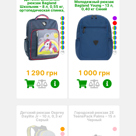
Молодежный рюкзак
рюкзак Bagland
Bagland Young – 13 л,
Школьник – 8 л, 0,55 кг,
0,40 кг Синий
ортопедическая спинка,
светоотражающие
элем...
+6
+2
1 290 грн
1 000 грн
Детский рюкзак Osprey
Городской рюкзак 2E
Daylite Jr – 10 л, 0,3 кг
TeensPack Palms – 15 л
Серый
Черный