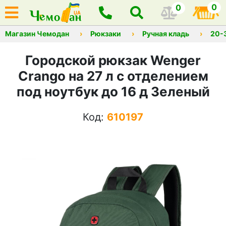
0
0
Магазин Чемодан
Рюкзаки
Ручная кладь
20-
Городской рюкзак Wenger
Crango на 27 л с отделением
под ноутбук до 16 д Зеленый
Код:
610197