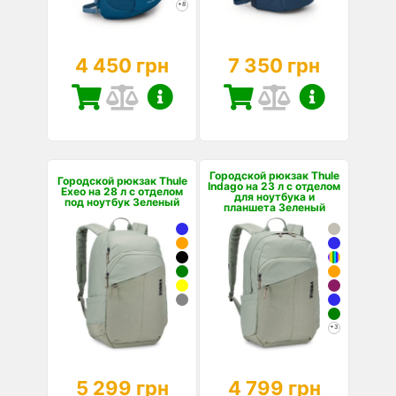
+8
4 450 грн
7 350 грн
Городской рюкзак Thule
Городской рюкзак Thule
Indago на 23 л с отделом
Exeo на 28 л с отделом
для ноутбука и
под ноутбук Зеленый
планшета Зеленый
+3
5 299 грн
4 799 грн