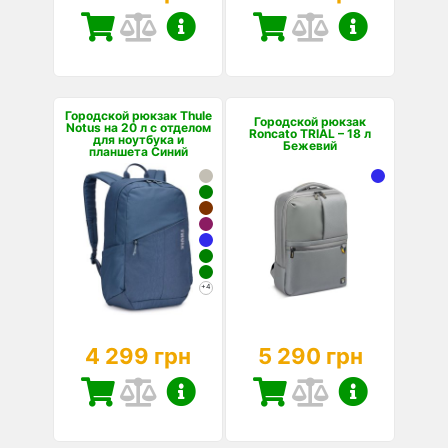
Городской рюкзак Thule
Городской рюкзак
Notus на 20 л с отделом
Roncato TRIAL – 18 л
для ноутбука и
Бежевий
планшета Синий
+4
4 299 грн
5 290 грн