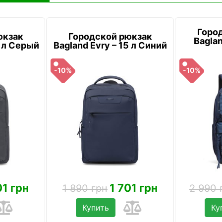
Горо
юкзак
Городской рюкзак
Baglan
5 л Серый
Bagland Evry – 15 л Синий
-10%
-10%
01 грн
1 701 грн
1 890 грн
2 990 
Купить
Ку