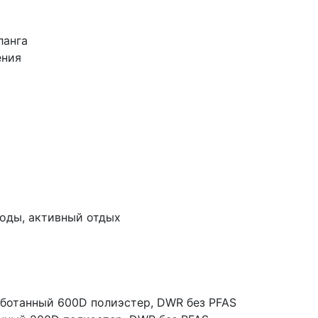
ланга
ения
ходы, активный отдых
аботанный 600D полиэстер, DWR без PFAS