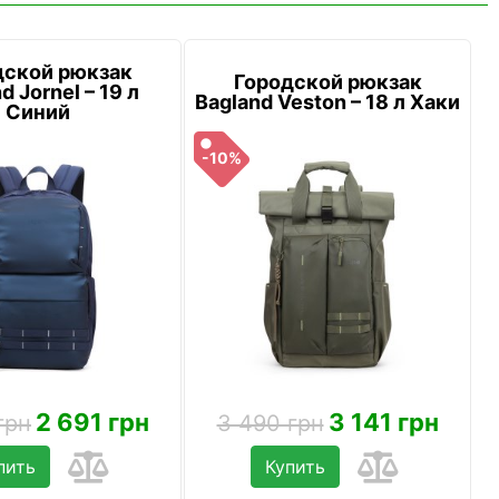
дской рюкзак
Городской рюкзак
d Jornel – 19 л
Bagland Veston – 18 л Хаки
Синий
-10%
2 691 грн
3 141 грн
грн
3 490 грн
пить
Купить