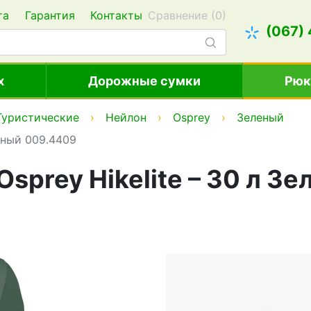
та
Гарантия
Контакты
Сравнение (
0
)
(067)
х
Дорожные сумки
Рюк
Туристические
Нейлон
Osprey
Зеленый
еный 009.4409
sprey Hikelite – 30 л З