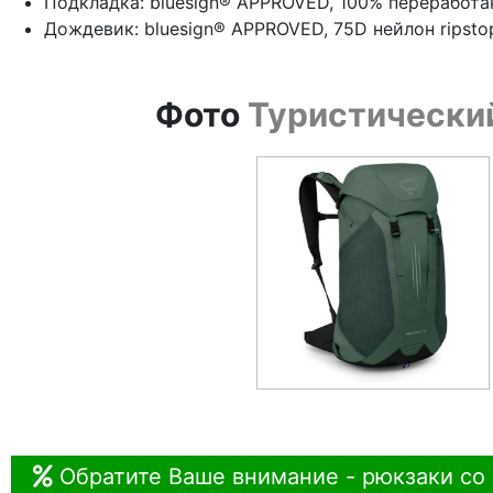
Подкладка: bluesign® APPROVED, 100% переработ
Дождевик: bluesign® APPROVED, 75D нейлон ripsto
Фото
Туристический
Обратите Ваше внимание - рюкзаки со