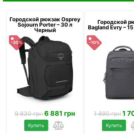
Городской рюкзак Osprey
Городской р
Sojourn Porter – 30 л
Bagland Evry – 1
Черный
-30%
-10%
6 881 грн
1 7
9 830 грн
1 890 грн
Купить
Купить