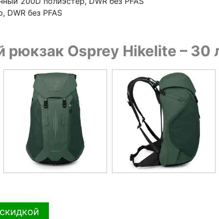
анный 200D полиэстер, DWR без PFAS
p, DWR без PFAS
 рюкзак Osprey Hikelite – 30
 скидкой