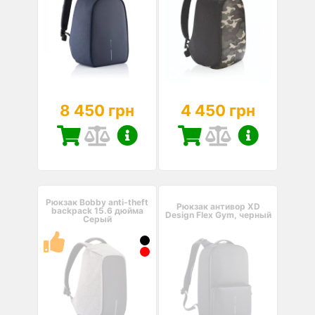
8 450 грн
4 450 грн
Рюкзак Bobby anti-theft
Рюкзак антивор XD
backpack 15.6 дюйма
Design Flex Gym, черный
Серый