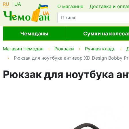
RU
UA
О магазине
Доставка и опла
Чемоданы
Сумки на колеса
Магазин Чемодан
Рюкзаки
Ручная кладь
Д
Рюкзак для ноутбука антивор XD Design Bobby P
Рюкзак для ноутбука ан