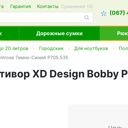
та
Гарантия
Контакты
Сравнение (
0
)
(067)
х
Дорожные сумки
Рюк
о 20 литров
Городские
Для ноутбуков
Пол
rimrose Темно-Синий P705.535
тивор XD Design Bobby 
Цена: