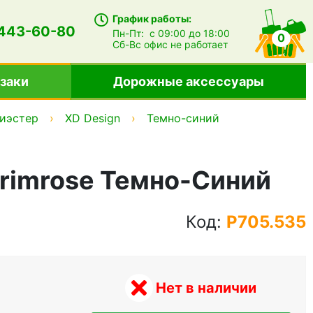
График работы:
 443-60-80
Пн-Пт:
с 09:00 до 18:00
0
Сб-Вс
офис не работает
заки
Дорожные аксессуары
иэстер
XD Design
Темно-синий
Primrose Темно-Синий
Код:
P705.535
Нет в наличии