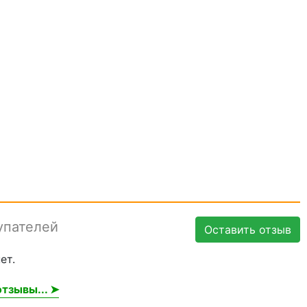
упателей
Оставить отзыв
ет.
тзывы... ➤