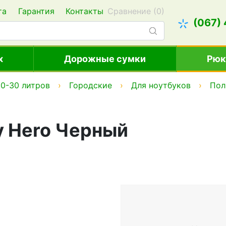
та
Гарантия
Контакты
Сравнение (
0
)
(067)
х
Дорожные сумки
Рюк
0-30 литров
Городские
Для ноутбуков
Пол
y Hero Черный