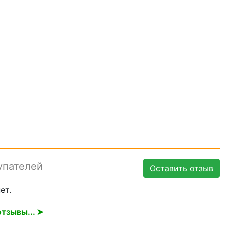
упателей
Оставить отзыв
ет.
тзывы... ➤