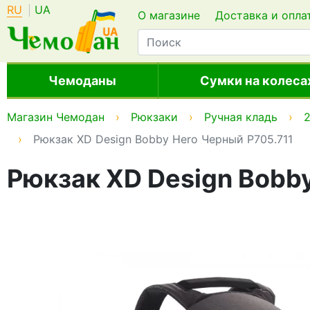
RU
UA
О магазине
Доставка и опла
Чемоданы
Сумки на колеса
Магазин Чемодан
Рюкзаки
Ручная кладь
2
Рюкзак XD Design Bobby Hero Черный P705.711
Рюкзак XD Design Bobb