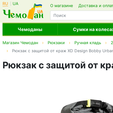
RU
UA
О магазине
Доставка и опла
Чемоданы
Сумки на колеса
Магазин Чемодан
Рюкзаки
Ручная кладь
2
Рюкзак с защитой от краж XD Design Bobby Urban
Рюкзак с защитой от кр