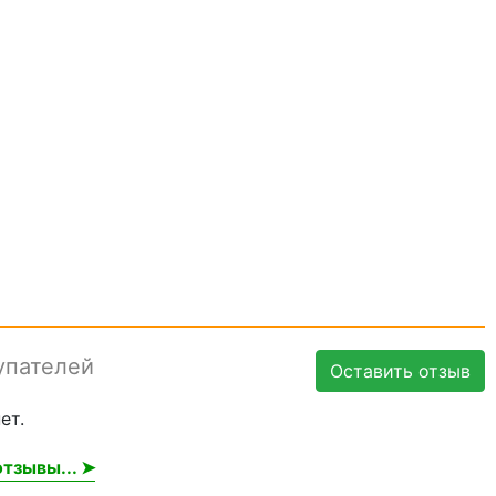
упателей
Оставить отзыв
ет.
тзывы... ➤