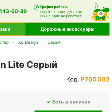
График работы:
 443-60-80
Пн-Пт:
с 09:00 до 18:00
0
Сб-Вс
офис не работает
заки
Дорожные аксессуары
стер
XD Design
Серый
n Lite Серый
Код:
P705.502
Есть в наличии