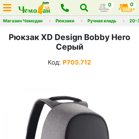
0
0
Магазин Чемодан
Рюкзаки
Ручная кладь
20-
Рюкзак XD Design Bobby Hero
Серый
Код:
P705.712