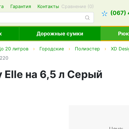
та
Гарантия
Контакты
Сравнение (
0
)
(067)
х
Дорожные сумки
Рюк
о 20 литров
Городские
Полиэстер
XD Desi
.220
Elle на 6,5 л Серый
Цена: