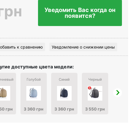
грн
Уведомить Вас когда он
появится?
обавить к сравнению
Уведомление о снижении цены
угие доступные цвета модели:
ичневый
Голубой
Синий
Черный
Антрац
50 грн
3 360 грн
3 360 грн
3 550 грн
3 550 