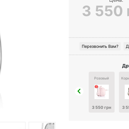
3 550 
Перезвонить Вам?
Д
Др
Розовый
Кор
3 550 грн
3 5