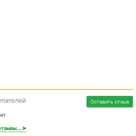
упателей
Оставить отзыв
ет.
тзывы... ➤