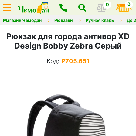
0
0
Магазин Чемодан
Рюкзаки
Ручная кладь
До 
Рюкзак для города антивор XD
Design Bobby Zebra Серый
Код:
P705.651