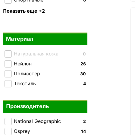
Тактические
0
Показать еще +2
Складные
2
Материал
Натуральная кожа
0
Нейлон
26
Полиэстер
30
Текстиль
4
Производитель
National Geographic
2
Osprey
14