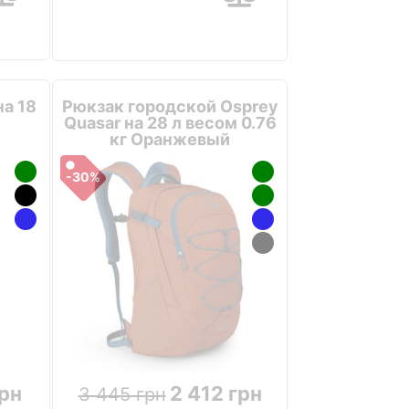
на 18
Рюкзак городской Osprey
Quasar на 28 л весом 0.76
кг Оранжевый
-30%
грн
2 412 грн
3 445 грн