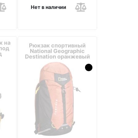
Нет в наличии
к на
Рюкзак спортивный
 под
National Geographic
д
Destination оранжевый