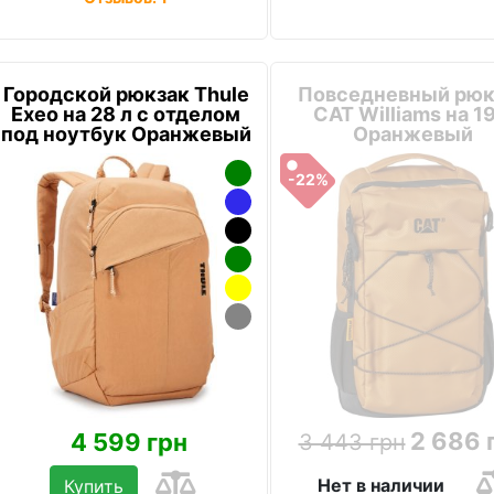
Городской рюкзак Thule
Повседневный рюк
Exeo на 28 л с отделом
CAT Williams на 19
под ноутбук Оранжевый
Оранжевый
-22%
2 686 
4 599 грн
3 443 грн
Нет в наличии
Купить