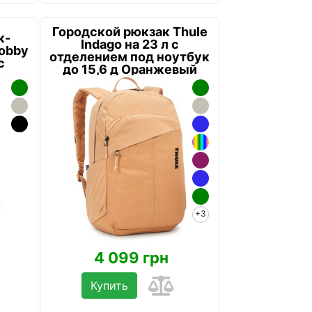
Городской рюкзак Thule
к-
Indago на 23 л с
Bobby
отделением под ноутбук
c
до 15,6 д Оранжевый
+3
4 099 грн
Купить