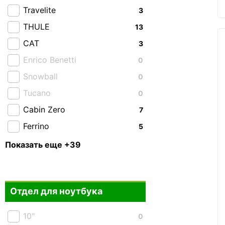
Travelite
3
THULE
13
CAT
3
Enrico Benetti
0
Snowball
0
Tucano
0
Cabin Zero
7
Ferrino
5
Highlander
3
Показать еще +39
Granite Gear
1
Piquadro
2
Отдел для ноутбука
Roncato
1
Victorinox
0
10"
0