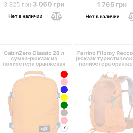
3 060 грн
1 765 грн
3 825 грн
Нет в наличии
Нет в наличии
CabinZero Classic 28 л
Ferrino Fitzroy Recco
сумка-рюкзак из
рюкзак туристическ
полиэстера оранжевая
полиэстера оранж
+9