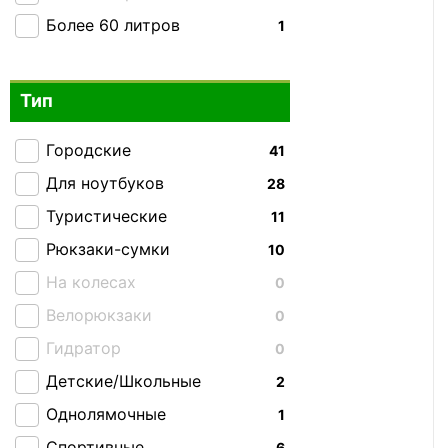
Более 60 литров
1
Тип
Городские
41
Для ноутбуков
28
Туристические
11
Рюкзаки-сумки
10
На колесах
0
Велорюкзаки
0
Гидратор
0
Детские/Школьные
2
Однолямочные
1
Спортивные
6