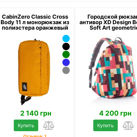
CabinZero Classic Cross
Городской рюкза
Body 11 л монорюкзак из
антивор XD Design 
полиэстера оранжевый
Soft Art geometri
2 140 грн
4 200 грн
Купить
Купить
Отзывов: 1