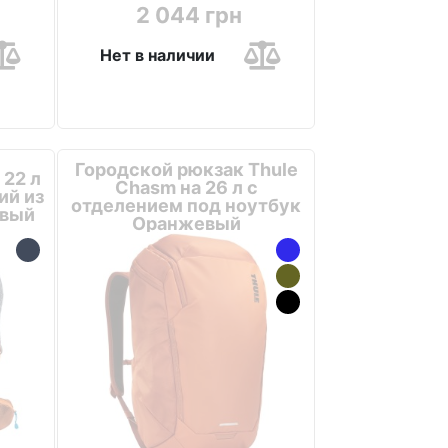
2 044 грн
Нет в наличии
Городской рюкзак Thule
 22 л
Chasm на 26 л с
ий из
отделением под ноутбук
евый
Оранжевый