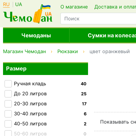
RU
UA
О магазине
Доставка и опла
Чемоданы
Сумки на колеса
Магазин Чемодан
Рюкзаки
цвет оранжевый
Размер
Ручная кладь
40
До 20 литров
25
20-30 литров
17
30-40 литров
6
Показывать сн
40-50 литров
2
50-60 литров
0