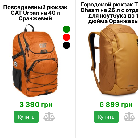
Городской рюкзак T
Повседневный рюкзак
Chasm на 26 л с отд
CAT Urban на 40 л
для ноутбука до 
Оранжевый
дюйма Оранжев
3 390 грн
6 899 грн
Купить
Купить