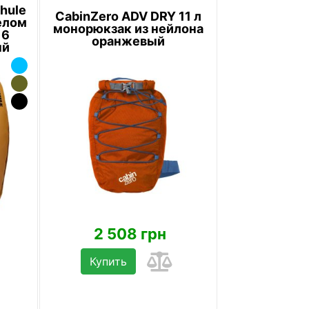
hule
CabinZero ADV DRY 11 л
елом
монорюкзак из нейлона
16
оранжевый
ый
2 508 грн
Купить