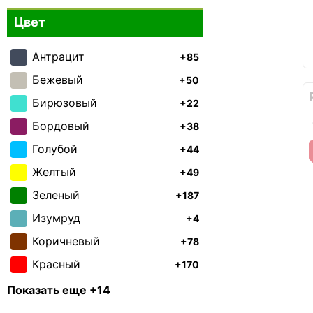
Delsey
0
Цвет
Discovery
0
Echolac
Антрацит
+85
0
Ennio Perucci
Бежевый
+50
0
Everki
Бирюзовый
+22
0
Gabol
Бордовый
+38
0
Lenovo
Голубой
+44
0
Lexon
Желтый
+49
0
Semi Line
Зеленый
+187
0
Sumdex
Изумруд
+4
0
Swissbrand
Коричневый
+78
0
Tiding Bag
Красный
+170
0
Vango
Лайм
+3
0
Показать еще +14
Vanguard
Оливковый
+38
0