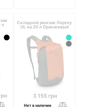
зак
Складной рюкзак Osprey
 л
UL на 20 л Оранжевый
грн
3 155 грн
Нет в наличии