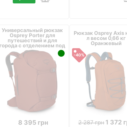
Универсальный рюкзак
Рюкзак Osprey Axis 
Osprey Porter для
л весом 0,66 кг
путешествий и для
Оранжевый
города с отделением под
ноутбук Оранжевый
-40%
1 372 
8 395 грн
2 287 грн