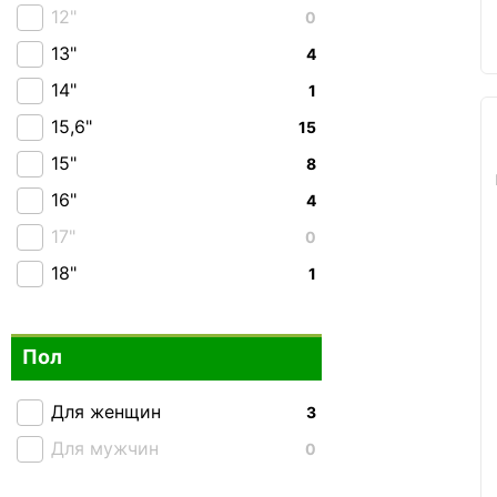
Hedgren
1
12"
0
Wenger
0
13"
4
High Peak
2
14"
1
Lojel
0
15,6"
15
Epic
0
15"
8
Jump
0
16"
4
Members
0
17"
0
2E Bags&Cases
0
18"
1
2Е
0
Acer
0
Пол
Bagland
0
Caribee
0
Для женщин
3
Carlton
0
Для мужчин
0
CRUMPLER
0