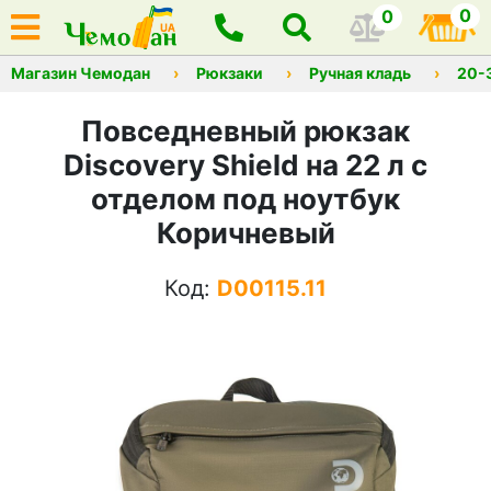
0
0
Магазин Чемодан
Рюкзаки
Ручная кладь
20-
Повседневный рюкзак
Discovery Shield на 22 л с
отделом под ноутбук
Коричневый
Код:
D00115.11