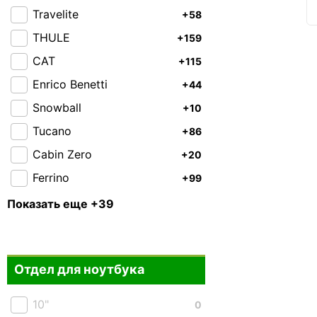
Travelite
+58
THULE
+159
CAT
+115
Enrico Benetti
+44
Snowball
+10
Tucano
+86
Cabin Zero
+20
Ferrino
+99
Highlander
+93
Показать еще +39
Granite Gear
+37
Piquadro
+43
Отдел для ноутбука
Roncato
+66
Victorinox
+21
10"
0