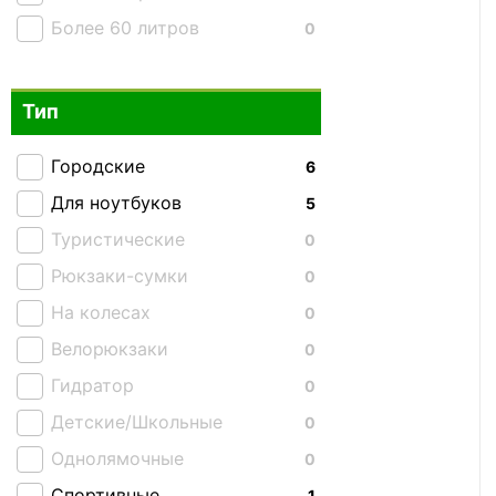
Более 60 литров
0
Тип
Городские
6
Для ноутбуков
5
Туристические
0
Рюкзаки-сумки
0
На колесах
0
Велорюкзаки
0
Гидратор
0
Детские/Школьные
0
Однолямочные
0
Спортивные
1