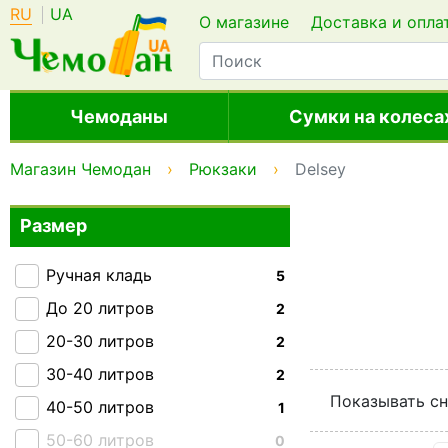
RU
UA
О магазине
Доставка и опла
Чемоданы
Сумки на колеса
Магазин Чемодан
Рюкзаки
Delsey
Размер
Ручная кладь
5
До 20 литров
2
20-30 литров
2
30-40 литров
2
Показывать сн
40-50 литров
1
50-60 литров
0