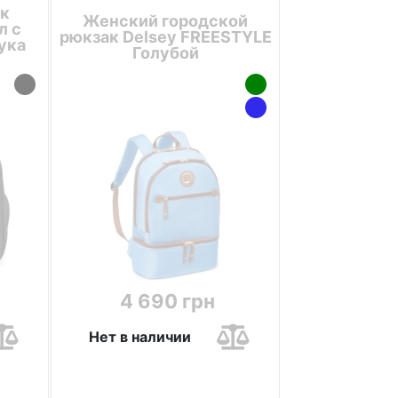
к
Женский городской
л с
рюкзак Delsey FREESTYLE
ука
Голубой
4 690 грн
Нет в наличии