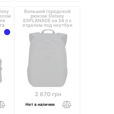
lsey
Большой городской
весом
рюкзак Delsey
ля
ESPLANADE на 34 л с
та
отделом под ноутбук
Черный
2 870 грн
Нет в наличии