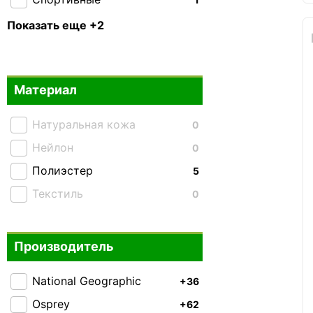
Тактические
0
Показать еще +2
Складные
0
Материал
Натуральная кожа
0
Нейлон
0
Полиэстер
5
Текстиль
0
Производитель
National Geographic
+36
Osprey
+62