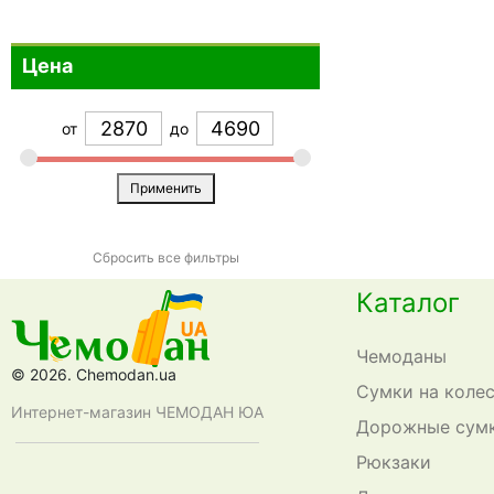
VnV Travel
Оранжевый
+1
0
Цена
Volkswagen
Разноцветный
+1
0
XD Design
Розовый
+18
0
от
до
Xiaomi
Серебристый
+11
0
CarryOn
Серый
+1
1
Применить
Titan
Синий
+3
2
Сиреневый
0
Сбросить все фильтры
Темно-синий
0
Каталог
Фиолетовый
0
Чемоданы
Фуксия
0
© 2026. Chemodan.ua
Сумки на коле
Хаки
0
Интернет-магазин ЧЕМОДАН ЮА
Дорожные сум
Черный
4
Рюкзаки