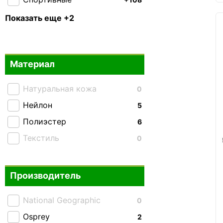
Тактические
+69
Показать еще +2
Складные
13
Материал
Натуральная кожа
0
Нейлон
5
Полиэстер
6
Текстиль
0
Производитель
National Geographic
0
Osprey
2