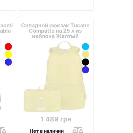
iaomi
Складной рюкзак Tucano
table
Compatto на 25 л из
нейлона Желтый
1 489 грн
Нет в наличии