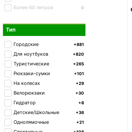
Более 60 литров
0
Тип
Городские
+881
Для ноутбуков
+820
Туристические
+265
Рюкзаки-сумки
+101
На колесах
+29
Велорюкзаки
+30
Гидратор
+8
Детские/Школьные
+36
Однолямочные
+21
Спортивные
+108