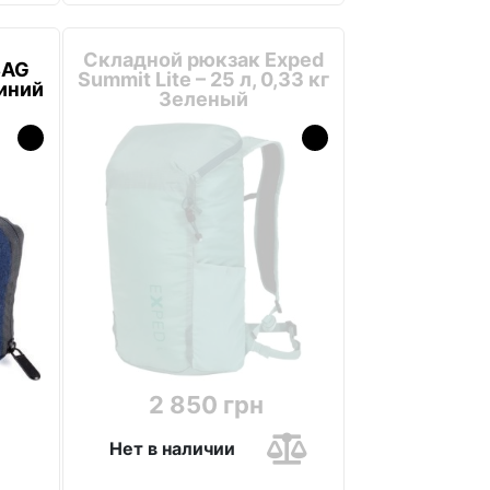
Складной рюкзак Exped
BAG
Summit Lite – 25 л, 0,33 кг
Синий
Зеленый
2 850 грн
Нет в наличии