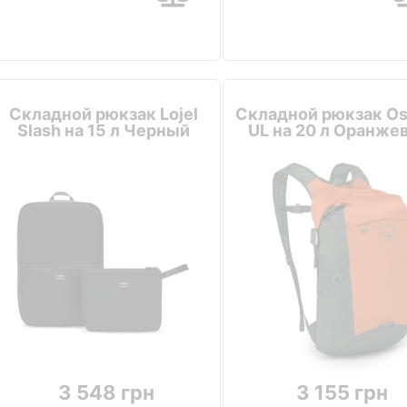
Складной рюкзак Lojel
Складной рюкзак Os
Slash на 15 л Черный
UL на 20 л Оранже
3 548 грн
3 155 грн