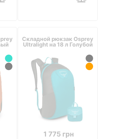
prey
Складной рюкзак Osprey
вый
Ultralight на 18 л Голубой
1 775 грн