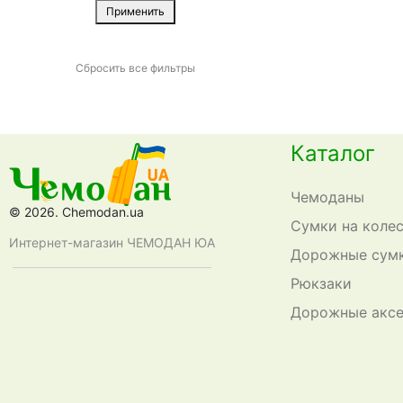
Серый
3
Применить
VnV Travel
0
Синий
4
Volkswagen
0
Сиреневый
0
Сбросить все фильтры
XD Design
0
Темно-синий
0
Xiaomi
2
Фиолетовый
0
CarryOn
0
Каталог
Фуксия
0
Titan
0
Хаки
1
Чемоданы
Черный
8
© 2026. Chemodan.ua
Сумки на коле
Интернет-магазин ЧЕМОДАН ЮА
Дорожные сум
Рюкзаки
Дорожные акс