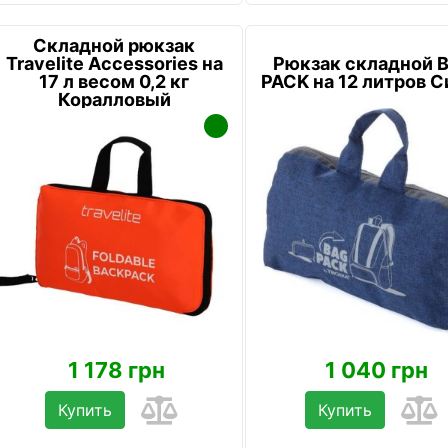
Складной рюкзак
Travelite Accessories на
Рюкзак складной 
17 л весом 0,2 кг
PACK на 12 литров 
Коралловый
1 178 грн
1 040 грн
Купить
Купить