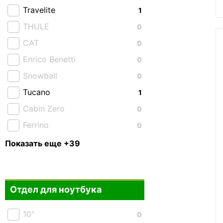
Travelite
1
THULE
0
CAT
0
Enrico Benetti
0
Snowball
0
Tucano
1
Cabin Zero
0
Ferrino
0
Highlander
0
Показать еще +39
Granite Gear
0
Piquadro
0
Отдел для ноутбука
Roncato
3
Victorinox
0
10"
0