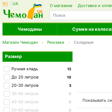
RU
UA
О магазине
Доставка и опла
Чемоданы
Сумки на колеса
Магазин Чемодан
Рюкзаки
Складные
Размер
Ручная кладь
12
До 20 литров
10
20-30 литров
3
30-40 литров
0
Показывать сн
40-50 литров
0
50-60 литров
0