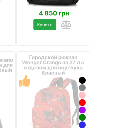
4 850 грн
Купить
Городской рюкзак
ucano
Wenger Crango на 27 л с
м для
отделом для ноутбука
ерный
Красный