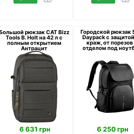
Городской рюкзак 
Большой рюкзак CAT Bizz
Daypack с защитой
Tools B. Holt на 42 л с
краж, от порезов
полным открытием
отделом под ноут
Антрацит
Черный
6 631 грн
6 250 грн