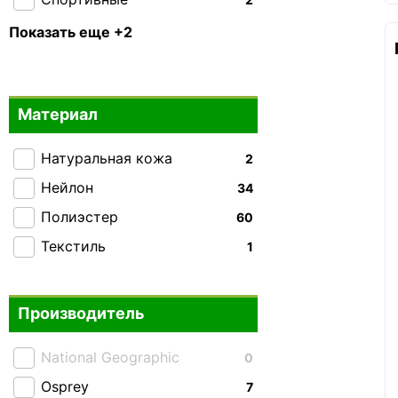
Тактические
0
Показать еще +2
Складные
0
Материал
Натуральная кожа
2
Нейлон
34
Полиэстер
60
Текстиль
1
Производитель
National Geographic
0
Osprey
7