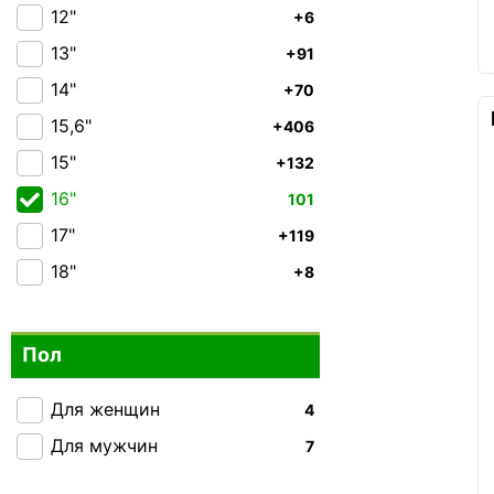
Hedgren
0
12"
+6
Wenger
30
13"
+91
High Peak
0
14"
+70
Lojel
0
15,6"
+406
Epic
0
15"
+132
Jump
0
16"
101
Members
0
17"
+119
2E Bags&Cases
9
18"
+8
2Е
3
Acer
0
Пол
Bagland
0
Caribee
0
Для женщин
4
Carlton
0
Для мужчин
7
CRUMPLER
1