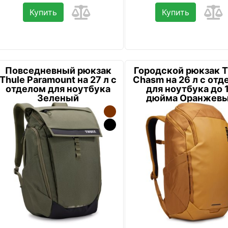
Купить
Купить
Повседневный рюкзак
Городской рюкзак T
Thule Paramount на 27 л с
Chasm на 26 л с отд
отделом для ноутбука
для ноутбука до 
Зеленый
дюйма Оранжев