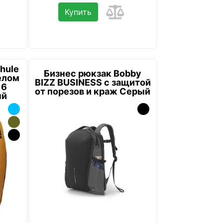
Купить
hule
Бизнес рюкзак Bobby
елом
BIZZ BUSINESS с защитой
16
от порезов и краж Серый
ый