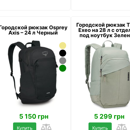
Городской рюкзак T
Городской рюкзак Osprey
Exeo на 28 л с отд
Axis – 24 л Черный
под ноутбук Зеле
5 150 грн
5 299 грн
Купить
Купить