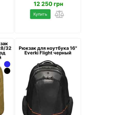
12 250 грн
Купить
зак
28/32
Рюкзак для ноутбука 16"
под
Everki Flight черный
й