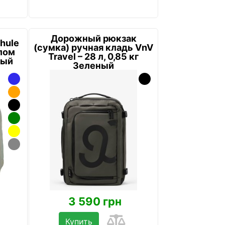
Дорожный рюкзак
hule
(сумка) ручная кладь VnV
елом
Travel – 28 л, 0,85 кг
ный
Зеленый
3 590 грн
Купить