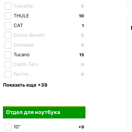
Travelite
0
THULE
10
CAT
1
Enrico Benetti
0
Snowball
0
Tucano
15
Cabin Zero
0
Ferrino
0
Highlander
0
Показать еще +39
Granite Gear
0
Piquadro
4
Отдел для ноутбука
Roncato
0
Victorinox
0
10"
+9