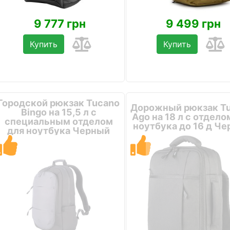
9 777 грн
9 499 грн
Купить
Купить
Городской рюкзак Tucano
Дорожный рюкзак T
Bingo на 15,5 л с
Ago на 18 л с отдело
специальным отделом
ноутбука до 16 д Ч
для ноутбука Черный