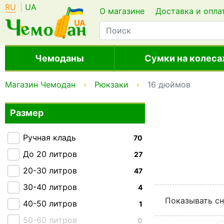
RU
UA
О магазине
Доставка и опла
Чемоданы
Сумки на колеса
Магазин Чемодан
Рюкзаки
16 дюймов
Размер
Ручная кладь
70
До 20 литров
27
20-30 литров
47
30-40 литров
4
Показывать сн
40-50 литров
1
50-60 литров
0