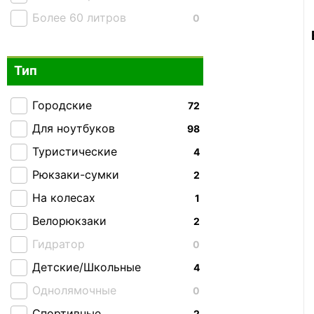
Более 60 литров
0
Тип
Городские
72
Для ноутбуков
98
Туристические
4
Рюкзаки-сумки
2
На колесах
1
Велорюкзаки
2
Гидратор
0
Детские/Школьные
4
Однолямочные
0
Спортивные
2