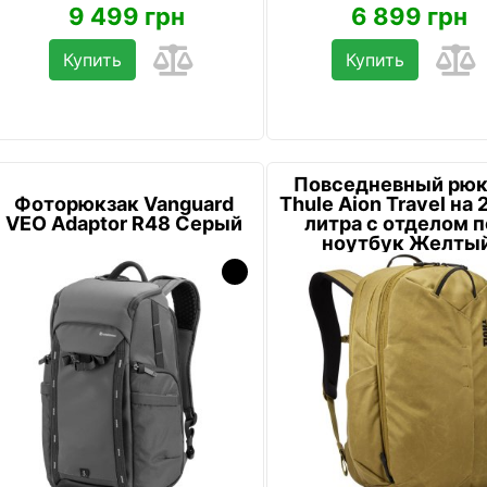
9 499 грн
6 899 грн
Купить
Купить
Повседневный рюк
Фоторюкзак Vanguard
Thule Aion Travel на 
VEO Adaptor R48 Серый
литра с отделом 
ноутбук Желты