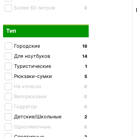
Более 60 литров
0
Тип
Городские
16
Для ноутбуков
14
Туристические
1
Рюкзаки-сумки
5
На колесах
0
Велорюкзаки
0
Гидратор
0
Детские/Школьные
2
Однолямочные
0
Спортивные
2