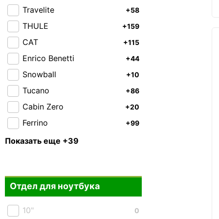
Travelite
+58
THULE
+159
CAT
+115
Enrico Benetti
+44
Snowball
+10
Tucano
+86
Cabin Zero
+20
Ferrino
+99
Highlander
+93
Показать еще +39
Granite Gear
+37
Piquadro
+43
Отдел для ноутбука
Roncato
+66
Victorinox
+21
10"
0