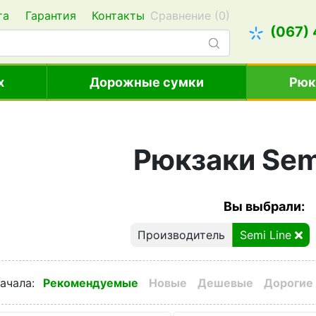
та
Гарантия
Контакты
Сравнение (
0
)
(067)
х
Дорожные сумки
Рюк
Рюкзаки Sem
Вы выбрали:
Производитель
Semi Line
ачала
:
Рекомендуемые
Новые
Дешевые
Дорогие