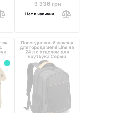
3 336 грн
Нет в наличии
зак
Повседневный рюкзак
с
для города Semi Line на
бук
24 л с отделом для
ноутбука Серый