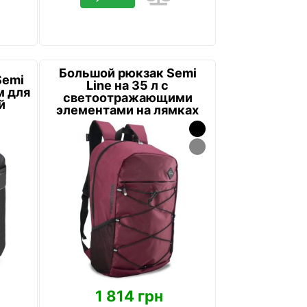
Большой рюкзак Semi
Semi
Line на 35 л с
м для
светоотражающими
й
элементами на лямках
Вишневый
1 814 грн