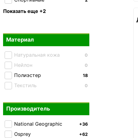
Тактические
0
Показать еще +2
Складные
0
Материал
Натуральная кожа
0
Нейлон
0
Полиэстер
18
Текстиль
0
Производитель
National Geographic
+36
Osprey
+62