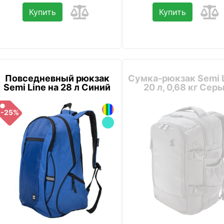
Купить
Купить
Повседневный рюкзак
Сумка-рюкзак Semi L
Semi Line на 28 л Синий
20 л, 0,68 кг Сер
-25%