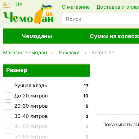
RU
UA
О магазине
Доставка и опла
Чемоданы
Сумки на колеса
Магазин Чемодан
Рюкзаки
Semi Line
Размер
Ручная кладь
17
До 20 литров
10
20-30 литров
6
30-40 литров
2
Показывать сн
40-50 литров
0
50-60 литров
0