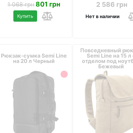
801 грн
2 586 грн
1 068 грн
Купить
Нет в наличии
Повседневный рюк
Рюкзак-сумка Semi Line
Semi Line на 15 л 
на 20 л Черный
отделом под ноут
Бежевый