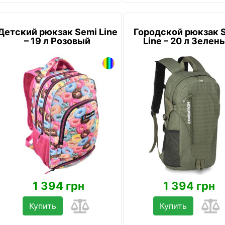
Детский рюкзак Semi Line
Городской рюкзак 
– 19 л Розовый
Line – 20 л Зелен
1 394 грн
1 394 грн
Купить
Купить