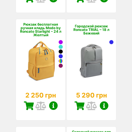
Рюкзак бесплатная
Городской рюкзак
ручная кладь Modo by
Roncato TRIAL – 18 л
Roncato Starlight – 24 л
Бежевий
Желтый
2 250 грн
5 290 грн
Складной рюкзак для