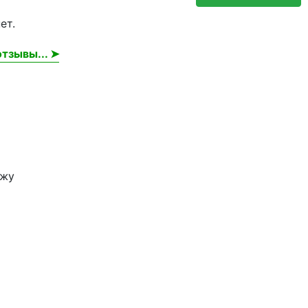
ет.
тзывы... ➤
ужу