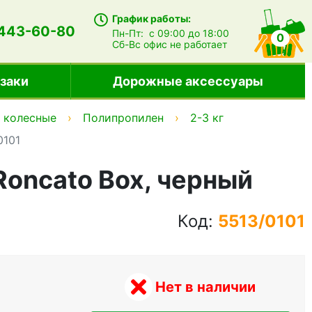
График работы:
 443-60-80
Пн-Пт:
с 09:00 до 18:00
0
Сб-Вс
офис не работает
заки
Дорожные аксессуары
х колесные
Полипропилен
2-3 кг
0101
Roncato Box, черный
Код:
5513/0101
Нет в наличии