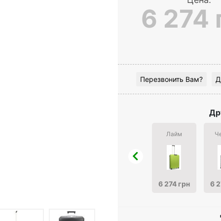
6 274 
Перезвонить Вам?
Д
Др
Лайм
Ч
6 274 грн
6 2