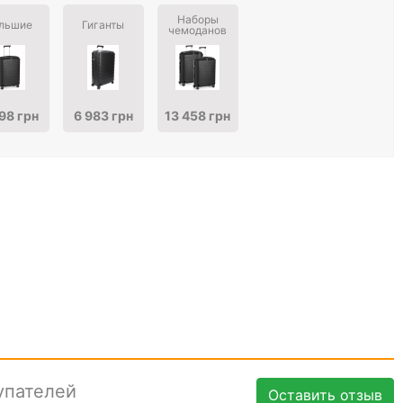
Наборы
льшие
Гиганты
чемоданов
98 грн
6 983 грн
13 458 грн
упателей
Оставить отзыв