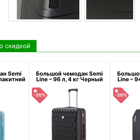
о скидкой
ан Semi
Большой чемодан Semi
Большо
 Блакитний
Line – 96 л, 4 кг Черный
Line – 9
-20%
-20%