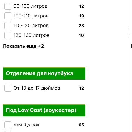
2E
+21
90-100 литров
12
Kipling
+21
100-110 литров
19
110-120 литров
23
120-130 литров
10
130-140 литров
0
Показать еще +2
150 + литров
0
Отделение для ноутбука
От 10 до 17 дюймов
12
Под Low Cost (лоукостер)
для Ryanair
65