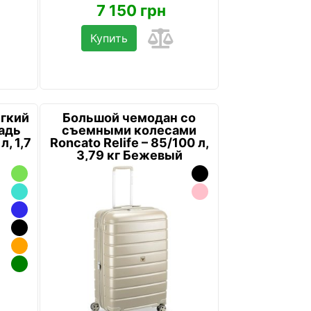
7 150 грн
Купить
гкий
Большой чемодан со
адь
съемными колесами
л, 1,7
Roncato Relife – 85/100 л,
3,79 кг Бежевый