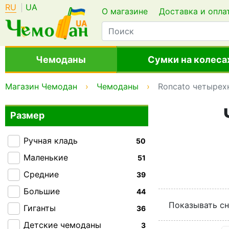
RU
UA
О магазине
Доставка и опла
Чемоданы
Сумки на колеса
Магазин Чемодан
Чемоданы
Roncato четырех
Размер
Ручная кладь
50
Маленькие
51
Средние
39
Большие
44
Показывать сн
Гиганты
36
Детские чемоданы
3