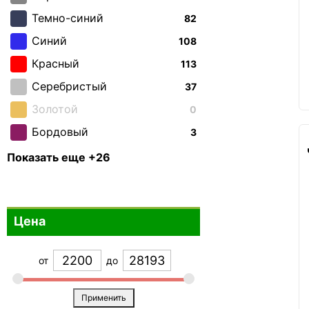
Темно-синий
82
Синий
108
Красный
113
Серебристый
37
Золотой
0
Бордовый
3
Зеленый
42
Показать еще +26
Бирюзовый
13
Бронзовый
0
Цена
Фиолетовый
19
Белый
4
от
до
Коричневый
10
Голубой
65
Применить