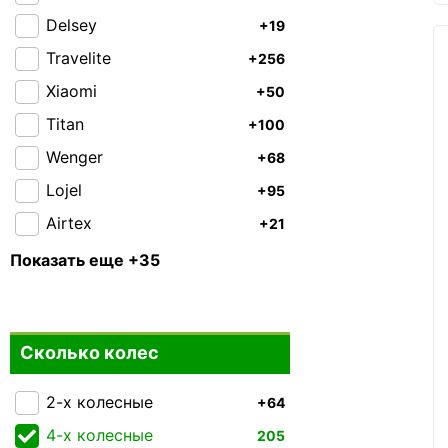
Delsey
+19
Travelite
+256
Xiaomi
+50
Titan
+100
Wenger
+68
Lojel
+95
Airtex
+21
American Tourister
+3
Показать еще +35
Bagland
+12
Carbon
+5
Сколько колес
CAT
+93
Cesano Boscone
+7
2-х колесные
+64
Easy Move
+1
4-х колесные
205