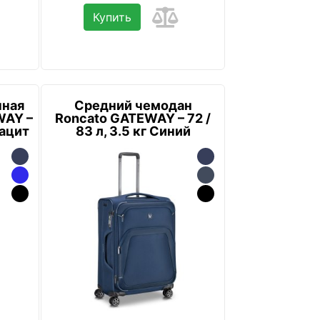
Купить
чная
Средний чемодан
WAY –
Roncato GATEWAY – 72 /
рацит
83 л, 3.5 кг Синий