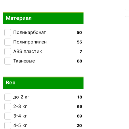
Enrico Benetti
+23
Mandarina Duck
+15
Материал
Milano Bag
+4
MSB
+1
Поликарбонат
50
National Geographic
+35
Полипропилен
55
Piquadro
+40
ABS пластик
7
Semi Line
+165
Тканевые
88
Snowball
+68
Swissbrand
+76
Вес
Tucano
+3
V&V Travel
до 2 кг
+47
18
VIF
2-3 кг
+4
69
Worldline
3-4 кг
+4
69
Echolac
4-5 кг
+34
20