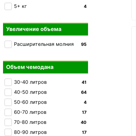
Carlton
5+ кг
+147
4
Heys
+190
Victorinox Travel
+60
Увеличение объема
Rock
+95
Расширительная молния
95
Ground
+4
IT luggage
+46
Hedgren
Объем чемодана
+19
Gabol
+201
30-40 литров
41
Everki
0
40-50 литров
64
THULE
+15
50-60 литров
4
Carry:Lite
+9
60-70 литров
17
Caribee
+5
70-80 литров
40
Skyflite
+15
80-90 литров
17