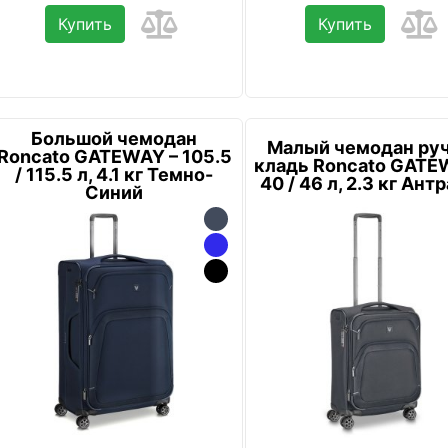
Купить
Купить
Большой чемодан
Малый чемодан ру
Roncato GATEWAY – 105.5
кладь Roncato GATE
/ 115.5 л, 4.1 кг Темно-
40 / 46 л, 2.3 кг Ант
Синий