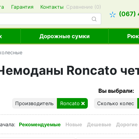
та
Гарантия
Контакты
Сравнение (
0
)
(067)
х
Дорожные сумки
Рюк
колесные
Чемоданы Roncato че
Вы выбрали:
Производитель
Roncato
Сколько колес
ачала
:
Рекомендуемые
Новые
Дешевые
Дорогие