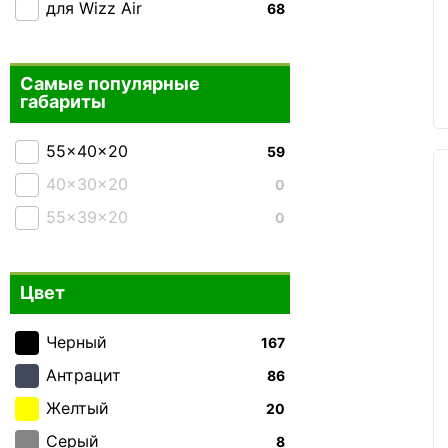
для Wizz Air
68
Самые популярные
габариты
55x40x20
59
40x30x20
0
55x39x20
0
Цвет
Черный
167
Антрацит
86
Желтый
20
Серый
8