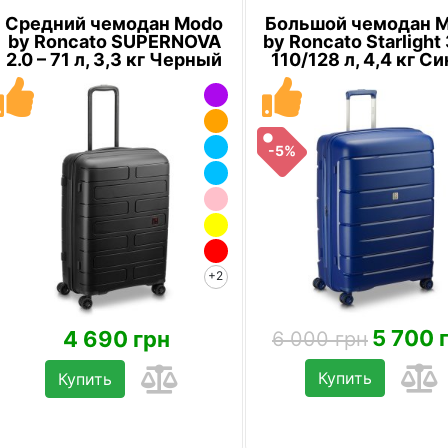
Средний чемодан Modo
Большой чемодан 
by Roncato SUPERNOVA
by Roncato Starlight 
2.0 – 71 л, 3,3 кг Черный
110/128 л, 4,4 кг С
-5%
+2
5 700 
4 690 грн
6 000 грн
Купить
Купить