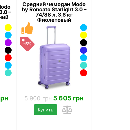
Средний чемодан Modo
Modo
by Roncato Starlight 3.0 –
3.0 –
74/88 л, 3,6 кг
иний
Фиолетовый
-5%
грн
5 605 грн
5 900 грн
Купить