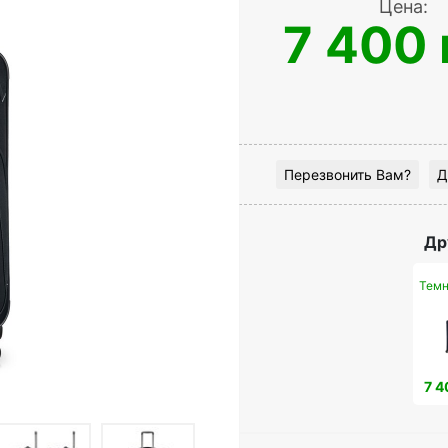
Цена:
7 400 
Перезвонить Вам?
Д
Др
Темн
7 4