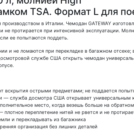
 л, молнией High
 замком TSA. Формат L для по
м производством в Италии. Чемодан GATEWAY изготовл
 не протирается при интенсивной эксплуатации. Молния
сли ее попытаются поддеть.
ии и не ломаются при перекладке в багажном отсеке; 
 досмотровой службе США открыть чемодан универсал
рпусе.
а от вскрытия острыми предметами; не поддается попы
и — служба досмотра США открывает универсальным 
дополнительное место, когда везешь больше на обратном
 плотное переплетение нитей не рвется и не протирае
емли и перекладывать из багажника
ренняя организация без лишних деталей