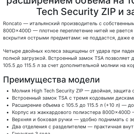
расширением объема на 10
Tech Security ZIP и
Roncato — итальянский производитель с собственны
800D×400D — плотное переплетение нитей не рвется и
вскрытия острыми предметами: не поддастся, даже е
Четыре двойных колеса защищены от удара при паден
полной загрузкой. Встроенный замок TSA позволяет
105.5 до 115.5 л за счет дополнительной молнии на ко
Преимущества модели
Молния High Tech Security ZIP — двойная, защит
Встроенный замок TSA с тремя кодовыми дискам
Расширение объема с 105.5 до 115.5 л (+10 л) — 
Корпус из жаккардового полиэстера 800D×400D —
Верхняя и боковая ручки — удобно поднимать с з
Два отделения с разделителем — практичная внут
Гарантия 3 года