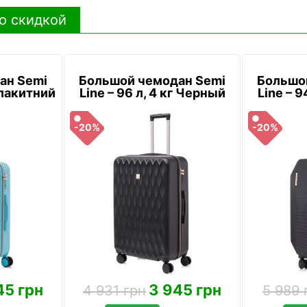
о скидкой
ан Semi
Большой чемодан Semi
Большо
 Блакитний
Line – 96 л, 4 кг Черный
Line – 9
-20%
-20%
45 грн
3 945 грн
4 931 грн
5 989 