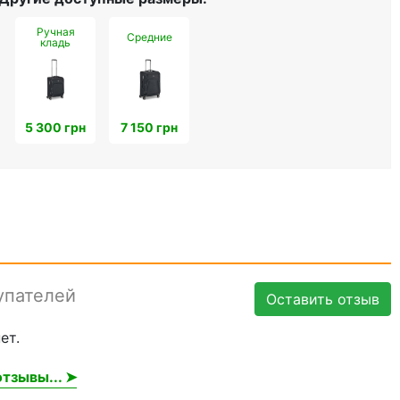
Ручная
Средние
кладь
5 300 грн
7 150 грн
упателей
Оставить отзыв
ет.
тзывы... ➤