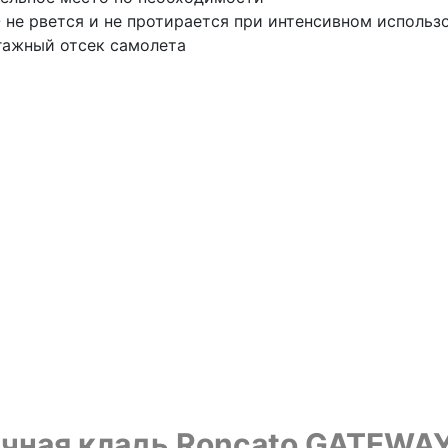
 не рвется и не протирается при интенсивном использ
агажный отсек самолета
ная кладь Roncato GATEWAY – 