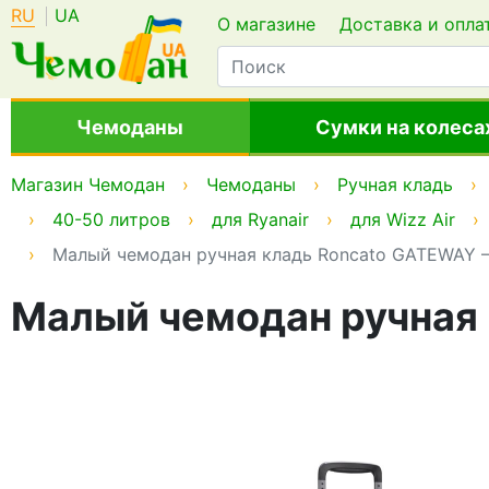
RU
UA
О магазине
Доставка и опла
Чемоданы
Сумки на колеса
Магазин Чемодан
Чемоданы
Ручная кладь
40-50 литров
для Ryanair
для Wizz Air
Малый чемодан ручная кладь Roncato GATEWAY – 4
Малый чемодан ручная к