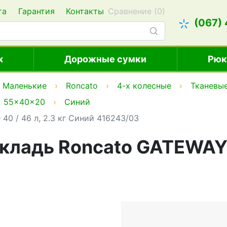
та
Гарантия
Контакты
Сравнение (
0
)
(067)
х
Дорожные сумки
Рюк
Маленькие
Roncato
4-х колесные
Тканевы
55x40x20
Синий
0 / 46 л, 2.3 кг Синий 416243/03
ладь Roncato GATEWAY – 