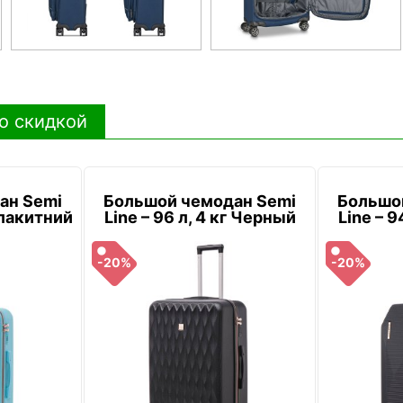
о скидкой
ан Semi
Большой чемодан Semi
Большо
 Блакитний
Line – 96 л, 4 кг Черный
Line – 9
-20%
-20%