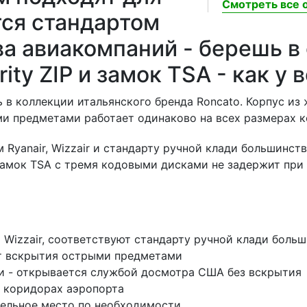
Смотреть все о
ются стандартом
а авиакомпаний - берешь в 
rity ZIP и замок TSA - как у 
в коллекции итальянского бренда Roncato. Корпус из
ыми предметами работает одинаково на всех размерах к
 Ryanair, Wizzair и стандарту ручной клади большинс
амок TSA с тремя кодовыми дисками не задержит при д
 и Wizzair, соответствуют стандарту ручной клади бол
 от вскрытия острыми предметами
и - открывается службой досмотра США без вскрытия
в коридорах аэропорта
ительное место по необходимости