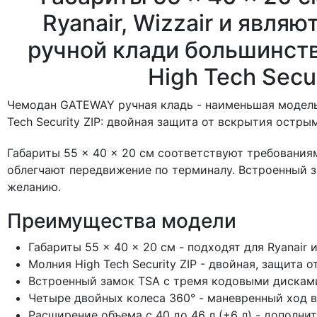
Ryanair, Wizzair и явля
ручной клади большинств
High Tech Secu
Чемодан GATEWAY ручная кладь - наименьшая модель 
Tech Security ZIP: двойная защита от вскрытия остр
Габариты 55 × 40 × 20 см соответствуют требованиям
облегчают передвижение по терминалу. Встроенный з
желанию.
Преимущества модели
Габариты 55 × 40 × 20 см - подходят для Ryanair
Молния High Tech Security ZIP - двойная, защита
Встроенный замок TSA с тремя кодовыми дискам
Четыре двойных колеса 360° - маневренный ход 
Расширение объема с 40 до 46 л (+6 л) - дополн