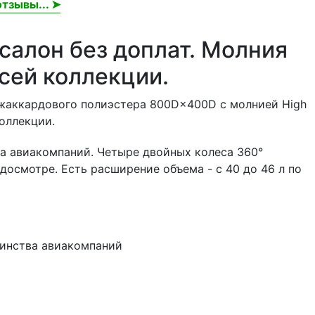
тзывы... ➤
салон без доплат. Молния
всей коллекции.
 жаккардового полиэстера 800D×400D с молнией High
оллекции.
тва авиакомпаний. Четыре двойных колеса 360°
осмотре. Есть расширение объема - с 40 до 46 л по
ьшинства авиакомпаний