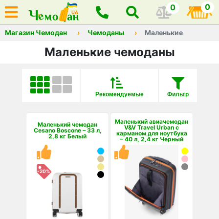
0
0
Магазин Чемодан
Чемоданы
Маленькие
Маленькие чемоданы
Рекомендуемые
Фильтр
Маленький авиачемодан
Маленький чемодан
V&V Travel Urban с
Cesano Boscone – 33 л,
карманом для ноутбука
2,8 кг Белый
– 40 л, 2,4 кг Черный
-20%