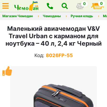
0
0
Магазин Чемодан
Чемоданы
Ручная кладь
М
Маленький авиачемодан V&V
Travel Urban с карманом для
ноутбука – 40 л, 2,4 кг Черный
Код:
8026FP-55