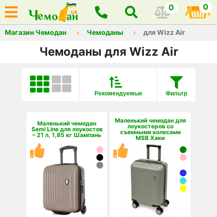
0
0
Магазин Чемодан
Чемоданы
для Wizz Air
Чемоданы для Wizz Air
Рекомендуемые
Фильтр
Маленький чемодан для
Маленький чемодан
лоукостеров со
Semi Line для лоукостов
съемными колесами
– 21 л, 1,85 кг Шампань
MSB Хаки