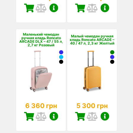
Маленький чемодан
Малый чемодан ручная
ручная кладь Roncato
кладь Roncato ARCADE –
ARCADE DLX – 47 / 55 л,
40 / 47 л, 2,3 кг Желтый
2,7 кг Розовый
6 360 грн
5 300 грн