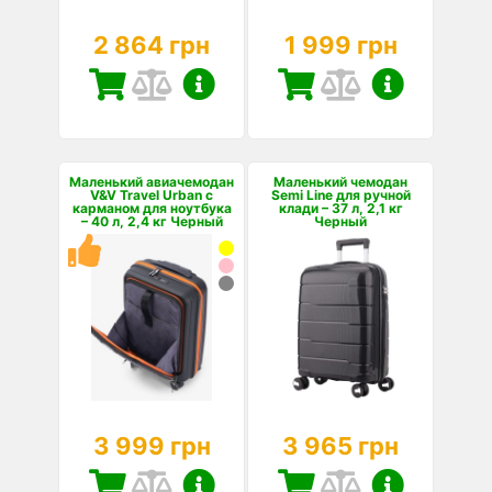
2 864 грн
1 999 грн
Маленький авиачемодан
Маленький чемодан
V&V Travel Urban с
Semi Line для ручной
карманом для ноутбука
клади – 37 л, 2,1 кг
– 40 л, 2,4 кг Черный
Черный
3 999 грн
3 965 грн