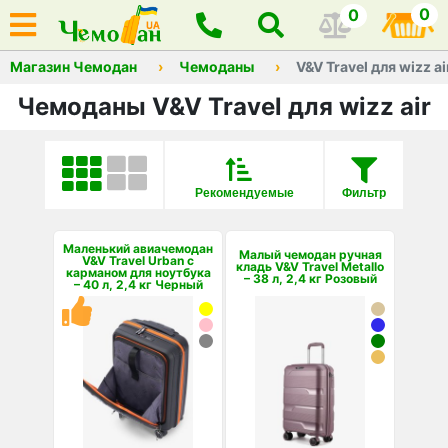
0
0
Магазин Чемодан
Чемоданы
V&V Travel для wizz ai
Чемоданы V&V Travel для wizz air
Рекомендуемые
Фильтр
Маленький авиачемодан
Малый чемодан ручная
V&V Travel Urban с
кладь V&V Travel Metallo
карманом для ноутбука
– 38 л, 2,4 кг Розовый
– 40 л, 2,4 кг Черный