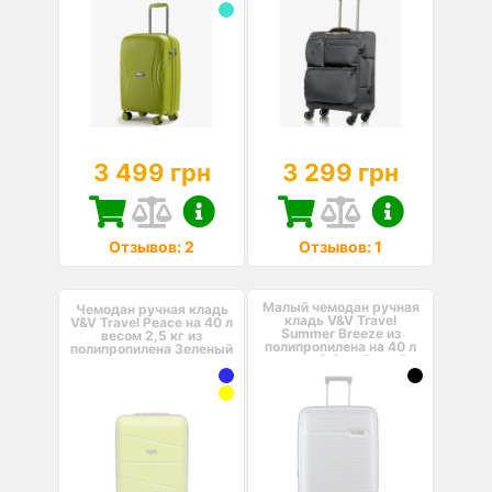
3 499 грн
3 299 грн
Отзывов: 2
Отзывов: 1
Малый чемодан ручная
Чемодан ручная кладь
кладь V&V Travel
V&V Travel Peace на 40 л
Summer Breeze из
весом 2,5 кг из
полипропилена на 40 л
полипропилена Зеленый
весом 2,3 кг Серый