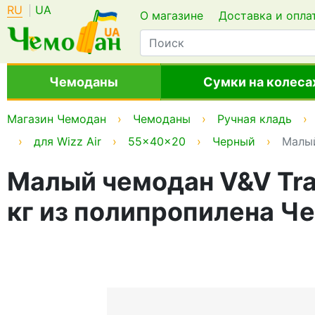
RU
UA
О магазине
Доставка и опла
Чемоданы
Сумки на колеса
Магазин Чемодан
Чемоданы
Ручная кладь
для Wizz Air
55x40x20
Черный
Малый
Малый чемодан V&V Trave
кг из полипропилена Ч