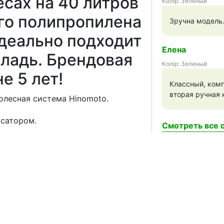
сах на 40 литров
Колір: Зеленый
ого полипропилена
Зручна модель. 
идеально подходит
Елена
кладь. Брендовая
Колір: Зеленый
е 5 лет!
Классный, комп
вторая ручная кл
олесная система Hinomoto.
сатором.
Смотреть все о