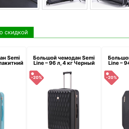
о скидкой
ан Semi
Большой чемодан Semi
Большо
 Блакитний
Line – 96 л, 4 кг Черный
Line – 9
-20%
-20%