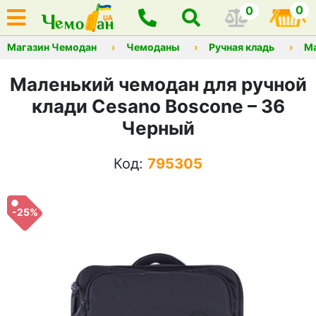
0
0
Магазин Чемодан
Чемоданы
Ручная кладь
М
Маленький чемодан для ручной
клади Cesano Boscone – 36
Черный
Код:
795305
-25%