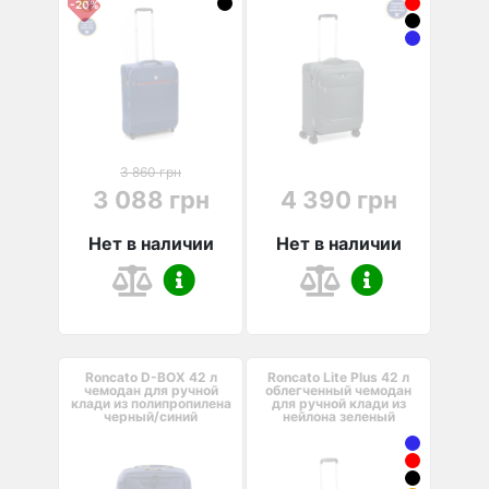
-20%
3 860 грн
3 088 грн
4 390 грн
Нет в наличии
Нет в наличии
Roncato D-BOX 42 л
Roncato Lite Plus 42 л
чемодан для ручной
облегченный чемодан
клади из полипропилена
для ручной клади из
черный/синий
нейлона зеленый