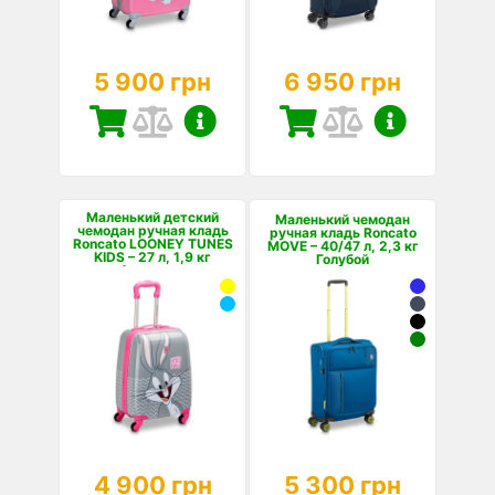
5 900 грн
6 950 грн
Маленький детский
Маленький чемодан
чемодан ручная кладь
ручная кладь Roncato
Roncato LOONEY TUNES
MOVE – 40/47 л, 2,3 кг
KIDS – 27 л, 1,9 кг
Голубой
Антрацит
4 900 грн
5 300 грн