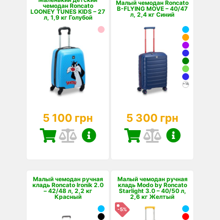
Малый чемодан Roncato
чемодан Roncato
B-FLYING MOVE – 40/47
LOONEY TUNES KIDS – 27
л, 2,4 кг Синий
л, 1,9 кг Голубой
+18
5 100 грн
5 300 грн
Малый чемодан ручная
Малый чемодан ручная
кладь Roncato Ironik 2.0
кладь Modo by Roncato
– 42/48 л, 2,2 кг
Starlight 3.0 – 40/50 л,
Красный
2,6 кг Желтый
-5%