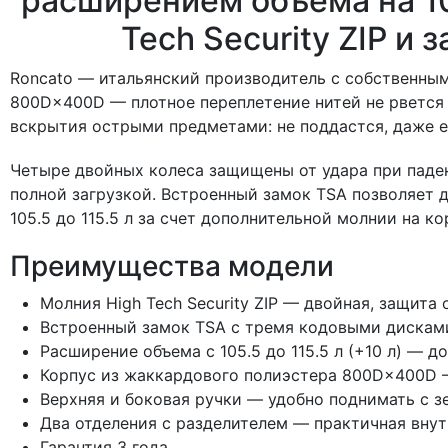
расширением объема на 10
Tech Security ZIP и
Roncato — итальянский производитель с собственны
800D×400D — плотное переплетение нитей не рвется и
вскрытия острыми предметами: не поддастся, даже е
Четыре двойных колеса защищены от удара при паден
полной загрузкой. Встроенный замок TSA позволяет
105.5 до 115.5 л за счет дополнительной молнии на ко
Преимущества модели
Молния High Tech Security ZIP — двойная, защит
Встроенный замок TSA с тремя кодовыми дискам
Расширение объема с 105.5 до 115.5 л (+10 л) — 
Корпус из жаккардового полиэстера 800D×400D —
Верхняя и боковая ручки — удобно поднимать с з
Два отделения с разделителем — практичная внут
Гарантия 3 года