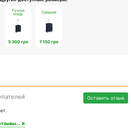
Ручная
Средние
кладь
5 300 грн
7 150 грн
упателей
Оставить отзыв
ет.
тзывы... ➤