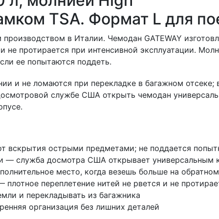
 л, молнией High
 замком TSA. Формат L для по
м производством в Италии. Чемодан GATEWAY изготовл
 не протирается при интенсивной эксплуатации. Молния
сли ее попытаются поддеть.
ии и не ломаются при перекладке в багажном отсеке; 
 досмотровой службе США открыть чемодан универсал
рпусе.
а от вскрытия острыми предметами; не поддается попы
и — служба досмотра США открывает универсальным 
дополнительное место, когда везешь больше на обратном
 плотное переплетение нитей не рвется и не протирае
емли и перекладывать из багажника
ренняя организация без лишних деталей