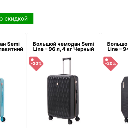
о скидкой
ан Semi
Большой чемодан Semi
Большо
 Блакитний
Line – 96 л, 4 кг Черный
Line – 9
-20%
-20%