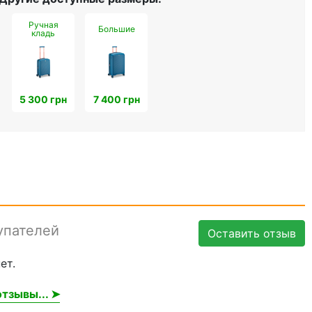
Ручная
Большие
кладь
5 300 грн
7 400 грн
упателей
Оставить отзыв
ет.
тзывы... ➤