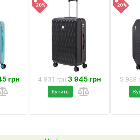
-20%
-20%
45 грн
3 945 грн
4 931 грн
5 989 
Купить
Ку