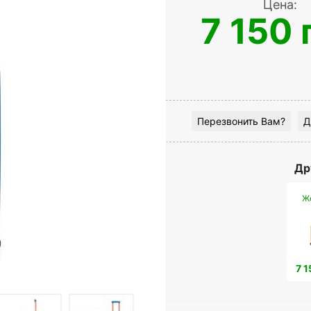
Цена:
7 150 
Перезвонить Вам?
Д
Др
Ж
7 1