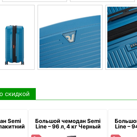
о скидкой
ан Semi
Большой чемодан Semi
Большо
 Блакитний
Line – 96 л, 4 кг Черный
Line – 9