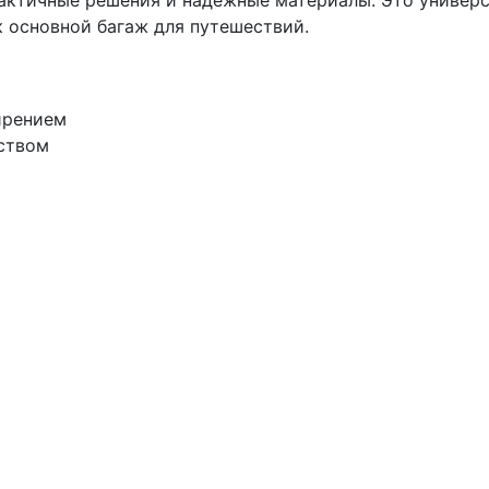
актичные решения и надежные материалы. Это универс
к основной багаж для путешествий.
ирением
ством