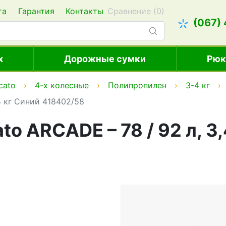
та
Гарантия
Контакты
Сравнение (
0
)
(067)
х
Дорожные сумки
Рюк
cato
4-х колесные
Полипропилен
3-4 кг
4 кг Синий 418402/58
o ARCADE – 78 / 92 л, 3,