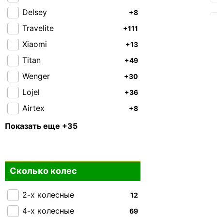
Delsey
+8
Travelite
+111
Xiaomi
+13
Titan
+49
Wenger
+30
Lojel
+36
Airtex
+8
American Tourister
+1
Показать еще +35
Bagland
+5
Carbon
+2
Сколько колес
CAT
+35
Cesano Boscone
+3
2-х колесные
12
Easy Move
0
4-х колесные
69