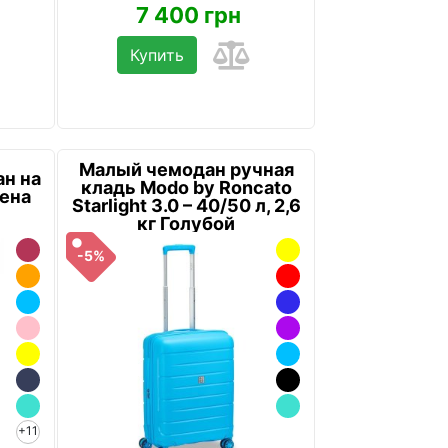
7 400 грн
Купить
Малый чемодан ручная
ан на
кладь Modo by Roncato
лена
Starlight 3.0 – 40/50 л, 2,6
кг Голубой
-5%
+11