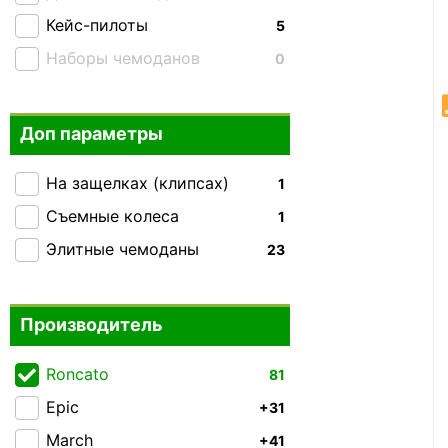
Кейс-пилоты
5
Наборы чемоданов
0
Доп параметры
На защелках (клипсах)
1
Съемные колеса
1
Элитные чемоданы
23
Производитель
Roncato
81
Epic
+31
March
+41