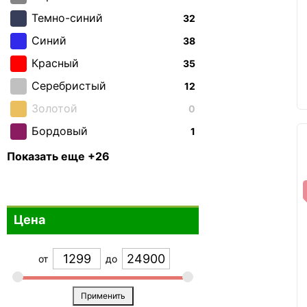
Темно-синий
32
Синий
38
Красный
35
Серебристый
12
Золотой
0
Бордовый
1
Зеленый
14
Показать еще +26
Бирюзовый
4
Бронзовый
0
Цена
Фиолетовый
6
Белый
0
от
до
Коричневый
3
Голубой
22
Применить