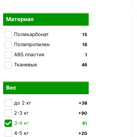
Enrico Benetti
+16
Mandarina Duck
+3
Материал
Milano Bag
+1
MSB
0
Поликарбонат
15
National Geographic
+12
Полипропилен
16
Piquadro
+28
ABS пластик
1
Semi Line
+67
Тканевые
46
Snowball
+21
Swissbrand
+31
Вес
Tucano
+1
V&V Travel
до 2 кг
+38
+15
VIF
2-3 кг
+90
+3
Worldline
3-4 кг
+1
81
Echolac
4-5 кг
+20
+13