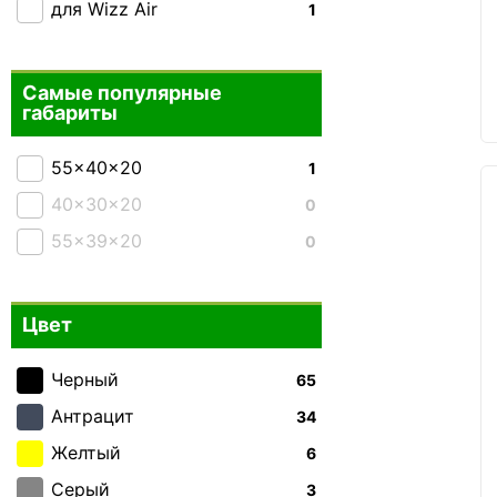
для Wizz Air
1
Самые популярные
габариты
55x40x20
1
40x30x20
0
55x39x20
0
Цвет
Черный
65
Антрацит
34
Желтый
6
Серый
3