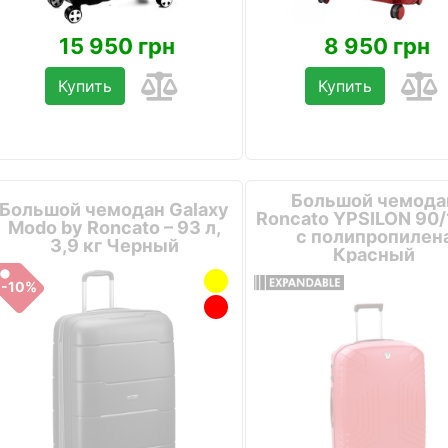
15 950 грн
8 950 грн
Купить
Купить
Большой чемода
Большой чемодан Galaxy
Roncato YPSILON 90/
Modo by Roncato – 93 л,
с полипропилен
3,9 кг Черный
Красный
-10%