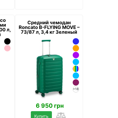
 со
Средний чемодан
ами
Roncato B-FLYING MOVE –
00 л,
73/87 л, 3,4 кг Зеленый
й
+18
6 950 грн
Купить