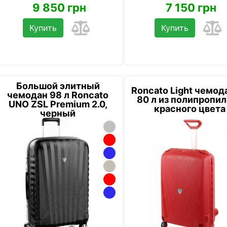
9 850 грн
7 150 грн
Купить
Купить
Большой элитный
Roncato Light чемод
чемодан 98 л Roncato
80 л из полипропи
UNO ZSL Premium 2.0,
красного цвета
черный