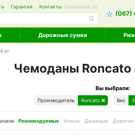
та
Гарантия
Контакты
Сравнение (
0
)
(067)
х
Дорожные сумки
Рюк
4 кг
Чемоданы Roncato 
Вы выбрали:
Производитель
Roncato
Вес
3
ачала
:
Рекомендуемые
Новые
Дешевые
Дорогие