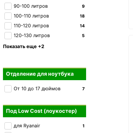
2E
+4
90-100 литров
9
Kipling
+9
100-110 литров
18
110-120 литров
14
120-130 литров
5
130-140 литров
0
Показать еще +2
150 + литров
0
Отделение для ноутбука
От 10 до 17 дюймов
7
Под Low Cost (лоукостер)
для Ryanair
1