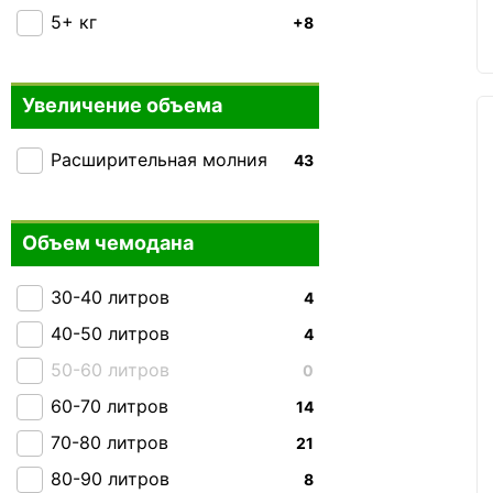
Carlton
5+ кг
+55
+8
Heys
+71
Victorinox Travel
+26
Увеличение объема
Rock
+30
Расширительная молния
43
Ground
+1
IT luggage
+10
Hedgren
Объем чемодана
+6
Gabol
+87
30-40 литров
4
Everki
+1
40-50 литров
4
THULE
+11
50-60 литров
0
Carry:Lite
+4
60-70 литров
14
Caribee
0
70-80 литров
21
Skyflite
+9
80-90 литров
8