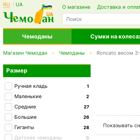
RU
UA
О магазине
Доставка и опла
Чемоданы
Сумки на колеса
Магазин Чемодан
Чемоданы
Roncato весом 3-
Размер
Ручная кладь
1
Маленькие
2
Средние
27
Большие
26
Показывать сн
Гиганты
28
Детские чемоданы
0