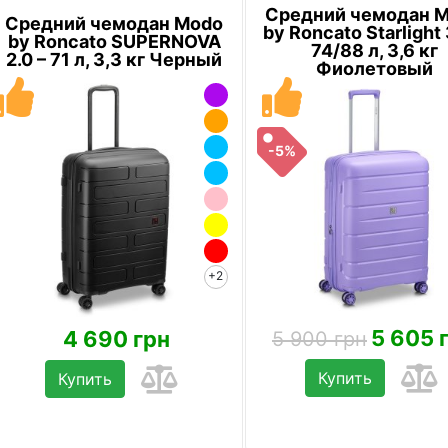
Средний чемодан 
Средний чемодан Modo
by Roncato Starlight 
by Roncato SUPERNOVA
74/88 л, 3,6 кг
2.0 – 71 л, 3,3 кг Черный
Фиолетовый
-5%
+2
5 605 
4 690 грн
5 900 грн
Купить
Купить