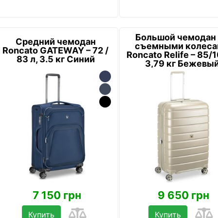
Большой чемодан
Средний чемодан
съемными колес
Roncato GATEWAY – 72 /
Roncato Relife – 85/1
83 л, 3.5 кг Синий
3,79 кг Бежевы
7 150 грн
9 650 грн
Купить
Купить