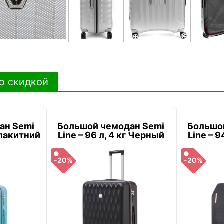
о скидкой
ан Semi
Большой чемодан Semi
Большо
 Блакитний
Line – 96 л, 4 кг Черный
Line – 9
-20%
-20%