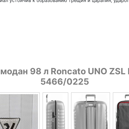
риал устойчив к образованию трещин и царапин, ударо
модан 98 л Roncato UNO ZSL 
5466/0225