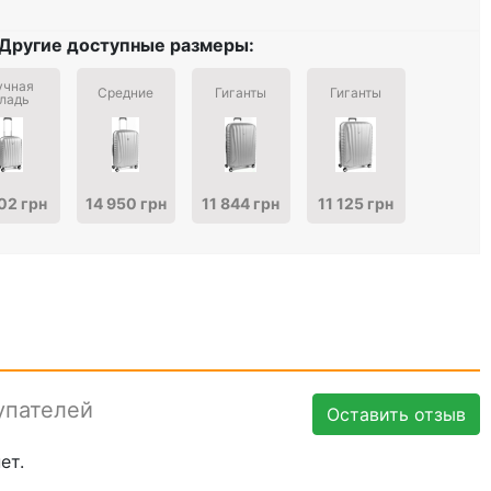
Другие доступные размеры:
учная
Средние
Гиганты
Гиганты
ладь
02 грн
14 950 грн
11 844 грн
11 125 грн
упателей
Оставить отзыв
ет.